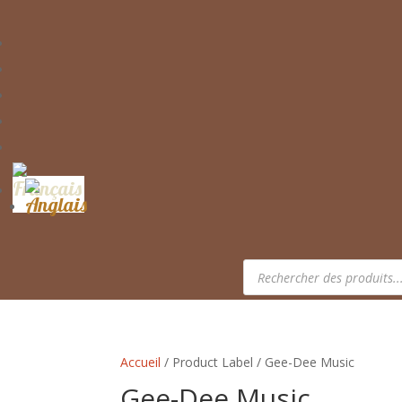
Recherche
de
produits
Accueil
/ Product Label / Gee-Dee Music
Gee-Dee Music