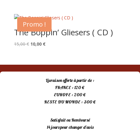
Promo !
The Boppin’ Gliesers ( CD )
Le
Le
15,00
€
10,00
€
prix
prix
initial
actuel
était :
est :
15,00 €.
10,00 €.
Livraison offerte à partir de :
FRANCE : 120 €
EUROPE : 200 €
RESTE DU MONDE : 300 €
Satisfait ou Remboursé
14 jours pour changer d’avis