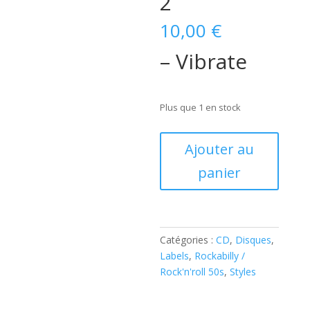
2
10,00
€
– Vibrate
Plus que 1 en stock
quantité
Ajouter au
de
panier
Mack
Self
–
Vibrate
(
Catégories :
CD
,
Disques
,
CD
Labels
,
Rockabilly /
)
Rock'n'roll 50s
,
Styles
GEE-
DEE