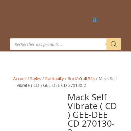
Recherche
de
produits
Accueil
/
Styles
/
Rockabilly / Rock'n'roll 50s
/ Mack Self
– Vibrate ( CD ) GEE-DEE CD 270130-2
Mack Self –
Vibrate ( CD
) GEE-DEE
CD 270130-