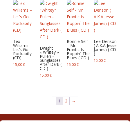
Tex
Ronnie Self
Lee Denson
Williams –
– Mr.
( A.K.A Jesse
Dwight
Let’s Go
Frantic Is
James) ( CD
« Whitey »
Rockabilly
Boppin´ The
)
Pullen –
(CD)
Blues ( CD )
Sunglasses
15,00
€
After Dark (
15,00
€
15,00
€
CD )
15,00
€
1
2
→