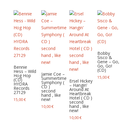
Bobby
Sisco &
Gene – Go,
Go, Go!
Bennie
(CD)
Hess – Wild
Jamie Coe –
Hog Hop
15,00
€
Summertime
(CD)
Ersel Hickey
Symphony (
HYDRA
– Hangin’
CD )
Records
Around At
second
27129
Heartbreak
hand , like
Hotel ( CD )
new!
15,00
€
second
hand , like
10,00
€
new!
10,00
€