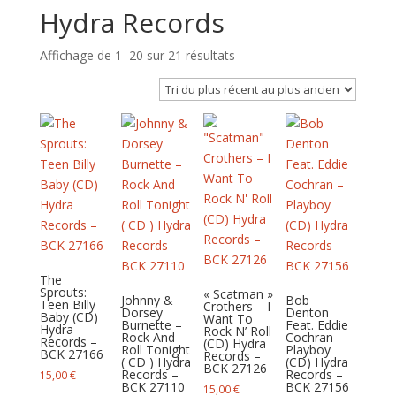
Hydra Records
Trié
Affichage de 1–20 sur 21 résultats
du
plus
récent
au
plus
ancien
The
Sprouts:
« Scatman »
Johnny &
Bob
Teen Billy
Crothers – I
Dorsey
Denton
Baby (CD)
Want To
Burnette –
Feat. Eddie
Hydra
Rock N’ Roll
Rock And
Cochran –
Records –
(CD) Hydra
Roll Tonight
Playboy
BCK 27166
Records –
( CD ) Hydra
(CD) Hydra
BCK 27126
Records –
Records –
15,00
€
BCK 27110
BCK 27156
15,00
€