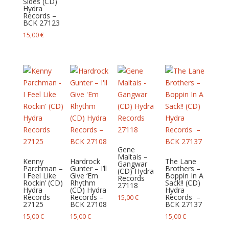
Sides (CD)
Hydra
Records –
BCK 27123
15,00
€
Gene
Maltais –
Kenny
Hardrock
The Lane
Gangwar
Parchman –
Gunter – I’ll
Brothers –
(CD) Hydra
I Feel Like
Give ‘Em
Boppin In A
Records
Rockin’ (CD)
Rhythm
Sack!! (CD)
27118
Hydra
(CD) Hydra
Hydra
Records
Records –
Records –
15,00
€
27125
BCK 27108
BCK 27137
15,00
€
15,00
€
15,00
€