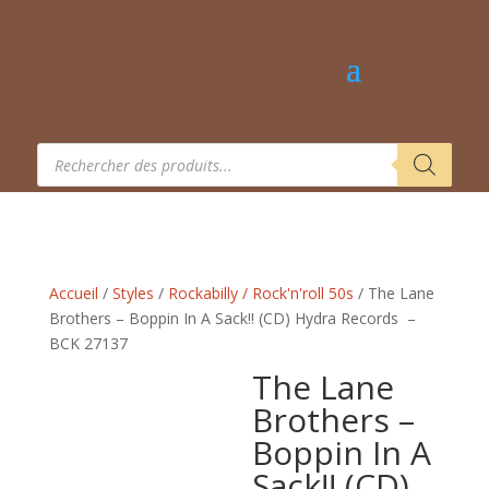
Recherche
de
produits
Accueil
/
Styles
/
Rockabilly / Rock'n'roll 50s
/ The Lane
Brothers – Boppin In A Sack!! (CD) Hydra Records –
BCK 27137
The Lane
Brothers –
Boppin In A
Sack!! (CD)