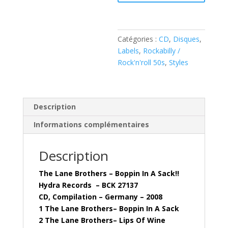
Boppin
In
A
Catégories :
CD
,
Disques
,
Sack!!
Labels
,
Rockabilly /
(CD)
Rock'n'roll 50s
,
Styles
Hydra
Records
–
BCK
Description
27137
Informations complémentaires
Description
The Lane Brothers – Boppin In A Sack!!
Hydra Records – BCK 27137
CD, Compilation – Germany – 2008
1 The Lane Brothers– Boppin In A Sack
2 The Lane Brothers– Lips Of Wine