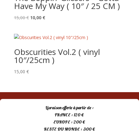
Have My Way ( 10″ / 25 CM )
Le
Le
15,00
€
10,00
€
prix
prix
initial
actuel
était :
est :
15,00 €.
10,00 €.
Obscurities Vol.2 ( vinyl
10″/25cm )
15,00
€
Livraison offerte à partir de :
FRANCE : 120 €
EUROPE : 200 €
RESTE DU MONDE : 300 €