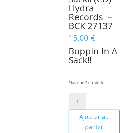
Hydra
Records –
BCK 27137
15,00
€
Boppin In A
Sack!!
Plus que 2 en stock
quantité
de
The
Ajouter au
Lane
Brothers
panier
–