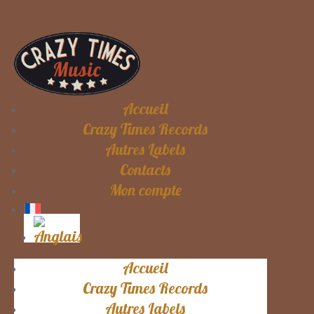
Accueil
Crazy Times Records
Autres Labels
Contacts
Mon compte
Accueil
Crazy Times Records
Autres Labels