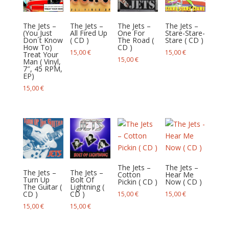
au
plus
The Jets –
The Jets –
The Jets –
The Jets –
ancien
(You Just
All Fired Up
One For
Stare-Stare-
Don´t Know
( CD )
The Road (
Stare ( CD )
How To)
CD )
15,00
€
15,00
€
Treat Your
15,00
€
Man ( Vinyl,
7″, 45 RPM,
EP)
15,00
€
The Jets –
The Jets –
The Jets –
The Jets –
Cotton
Hear Me
Turn Up
Bolt Of
Pickin ( CD )
Now ( CD )
The Guitar (
Lightning (
CD )
CD )
15,00
€
15,00
€
15,00
€
15,00
€