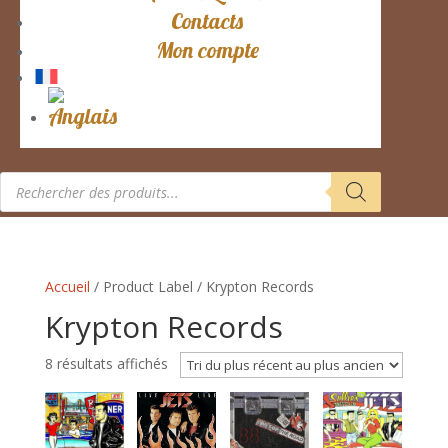
Contacts
Mon compte
Recherche
de
produits
Accueil
/ Product Label / Krypton Records
Krypton Records
Trié
8 résultats affichés
du
plus
récent