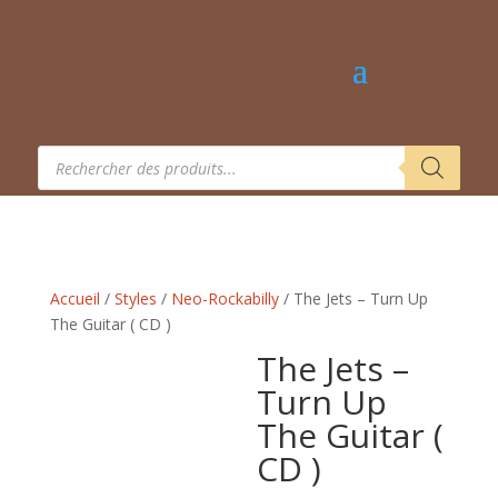
Recherche
de
produits
Accueil
/
Styles
/
Neo-Rockabilly
/ The Jets – Turn Up
The Guitar ( CD )
The Jets –
Turn Up
The Guitar (
CD )