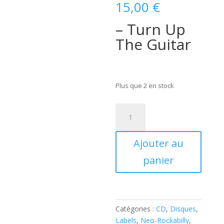
15,00
€
– Turn Up
The Guitar
Plus que 2 en stock
quantité
de
The
Ajouter au
Jets
-
panier
Turn
Up
The
Guitar
Catégories :
CD
,
Disques
,
(
Labels
,
Neo-Rockabilly
,
CD