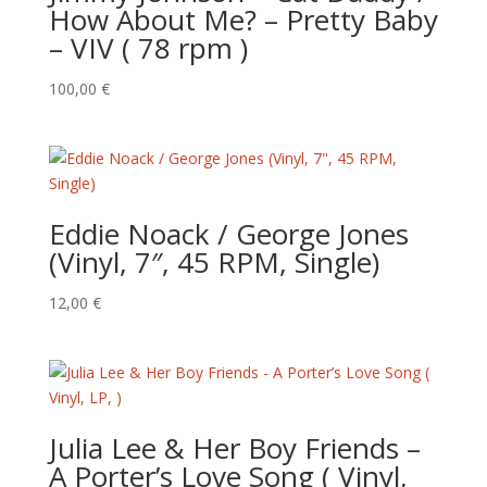
How About Me? – Pretty Baby
– VIV ( 78 rpm )
100,00
€
Eddie Noack / George Jones
(Vinyl, 7″, 45 RPM, Single)
12,00
€
Julia Lee & Her Boy Friends –
‎A Porter’s Love Song ( Vinyl,