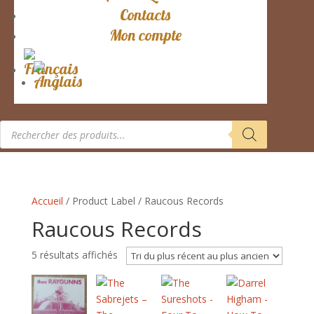
Contacts
Mon compte
Recherche
de
produits
Accueil
/ Product Label / Raucous Records
Raucous Records
Trié
5 résultats affichés
du
plus
récent