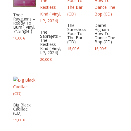
au
plus
Thee
ancien
Raygunns –
Ready To
The
Darrel
Burn ( Vinyl,
Sureshots –
Higham –
7″,Single )
The
Four To
How To
Sabrejets –
The Bar
Dance The
10,00
€
The
(CD)
Bop (CD)
Restless
Kind ( Vinyl,
15,00
€
15,00
€
LP, 2024)
20,00
€
Big Black
Cadillac
(CD)
15,00
€