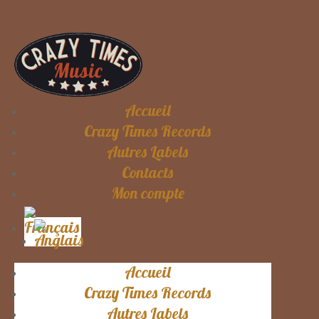
Accueil
Crazy Times Records
Autres Labels
Contacts
Mon compte
Accueil
Crazy Times Records
Autres Labels