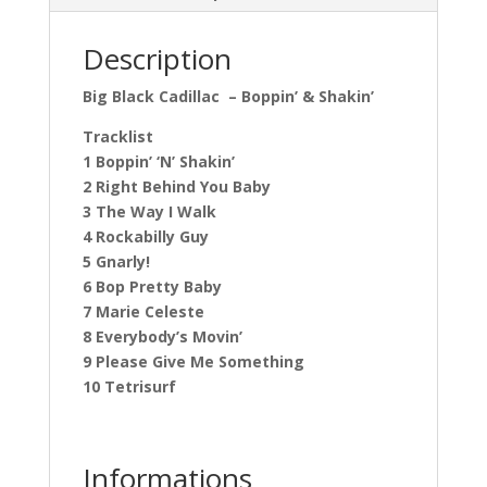
Description
Big Black Cadillac ‎– Boppin’ & Shakin’
Tracklist
1 Boppin’ ‘N’ Shakin’
2 Right Behind You Baby
3 The Way I Walk
4 Rockabilly Guy
5 Gnarly!
6 Bop Pretty Baby
7 Marie Celeste
8 Everybody’s Movin’
9 Please Give Me Something
10 Tetrisurf
Informations