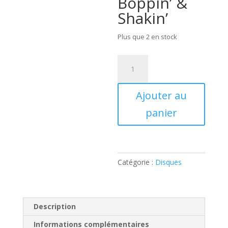
Boppin’ &
Shakin’
Plus que 2 en stock
quantité
de
Big
Ajouter au
Black
Cadillac
panier
(CD)
Catégorie :
Disques
Description
Informations complémentaires