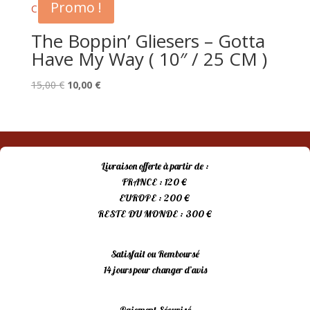
Promo !
The Boppin’ Gliesers – Gotta
Have My Way ( 10″ / 25 CM )
Le
Le
15,00
€
10,00
€
prix
prix
initial
actuel
était :
est :
15,00 €.
10,00 €.
Livraison offerte à partir de :
FRANCE : 120 €
EUROPE : 200 €
RESTE DU MONDE : 300 €
Satisfait ou Remboursé
14 jours pour changer d’avis
Paiement Sécurisé