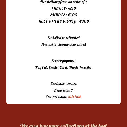
Free delivery from an order of :
FRANCE: €120
EUROPE: €200
REST OF THE WORLD : €300
Satisfied or refunded
14 days to change your mind
Secure payment
PayPal, Credit Card, Bank Transfer
Customer service
A question ?
Contact us via
this link
We also buy your collections at the best