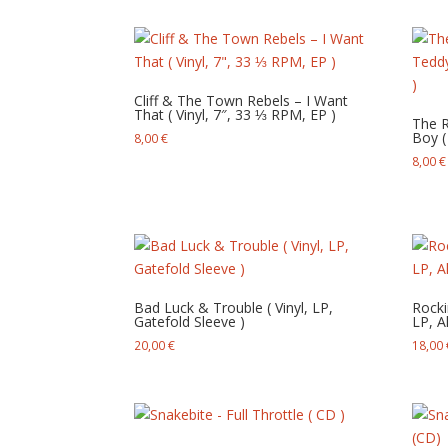
Cliff & The Town Rebels – I Want
That ( Vinyl, 7″, 33 ⅓ RPM, EP )
The 
Boy ( 
8,00
€
8,00
€
Bad Luck & Trouble ( Vinyl, LP,
Rocki
Gatefold Sleeve )
LP, A
20,00
€
18,00