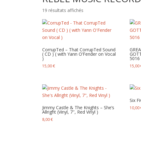
Trié
19 résultats affichés
du
plus
récent
au
plus
CorrupTed – That CorrupTed Sound
GREA
ancien
( CD ) ( with Yann O’Fender on Vocal
GOTT
)
5016
15,00
€
15,00
Six F
Jimmy Castle & The Knights – She’s
10,00
Allright (Vinyl, 7″, Red Vinyl )
8,00
€