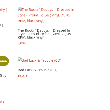
 (
The Rockin’ Daddys – Dressed In
Style – Proud To Be ( Vinyl, 7″, 45
RPM, black vinyl)
8,00
€
romo !
Bad Luck & Trouble (CD)
Stay
15,00
€