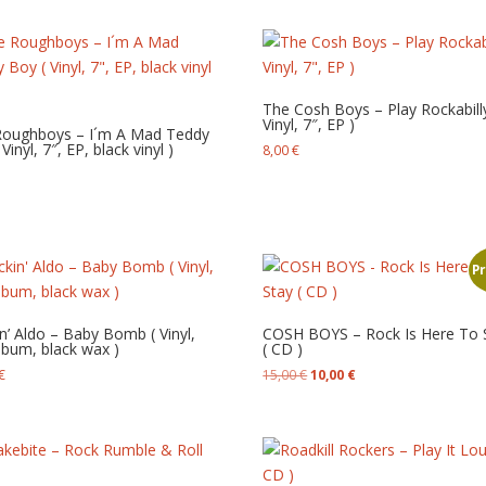
The Cosh Boys – Play Rockabilly
Vinyl, 7″, EP )
Roughboys – I´m A Mad Teddy
Vinyl, 7″, EP, black vinyl )
8,00
€
P
n’ Aldo – Baby Bomb ( Vinyl,
COSH BOYS – Rock Is Here To 
lbum, black wax )
( CD )
Le
Le
€
15,00
€
10,00
€
prix
prix
initial
actuel
était :
est :
15,00 €.
10,00 €.