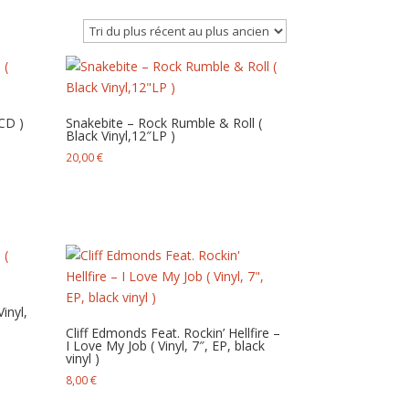
CD )
Snakebite ‎– Rock Rumble & Roll (
Black Vinyl,12″LP )
20,00
€
inyl,
Cliff Edmonds Feat. Rockin’ Hellfire –
I Love My Job ( Vinyl, 7″, EP, black
vinyl )
8,00
€