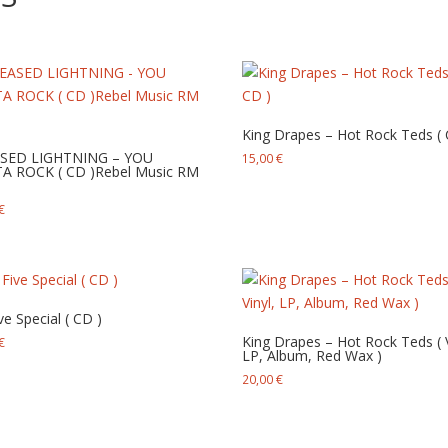
King Drapes – Hot Rock Teds ( 
SED LIGHTNING – YOU
15,00
€
A ROCK ( CD )Rebel Music RM
€
ive Special ( CD )
King Drapes – Hot Rock Teds ( V
€
LP, Album, Red Wax )
20,00
€