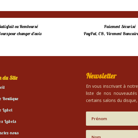
Satisfait ou Remboursé
Paiement Sécurisé
 jours pour changer d’avis
PayPal, CB, Virement Bancaire
Newsletter
 du Site
En vous inscrivant à notr
eil
liste de nos nouveautés
e Boutique
certains salons du disque, 
e Label
es Labels
actez-nous