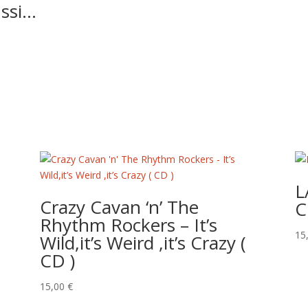
ussi…
L
Crazy Cavan ‘n’ The
C
Rhythm Rockers – It’s
15
Wild,it’s Weird ,it’s Crazy (
CD )
15,00
€