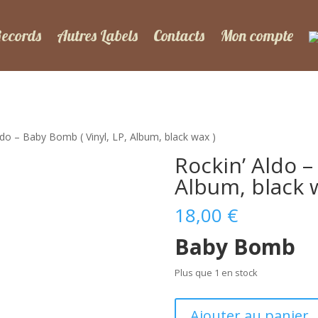
Records
Autres Labels
Contacts
Mon compte
ldo – Baby Bomb ( Vinyl, LP, Album, black wax )
Rockin’ Aldo –
Album, black 
18,00
€
Baby Bomb
Plus que 1 en stock
quantité
Ajouter au panier