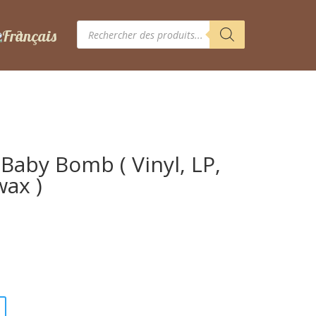
Recherche
de
produits
 Baby Bomb ( Vinyl, LP,
wax )