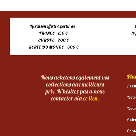
Livraison offerte à partir de :
FRANCE : 120 €
14
EUROPE : 200 €
RESTE DU MONDE : 300 €
Plan
Nous achetons également vos
collections aux meilleurs
Accu
prix. N’hésitez pas à nous
Notr
contacter via
ce lien.
Notr
Autr
Cont