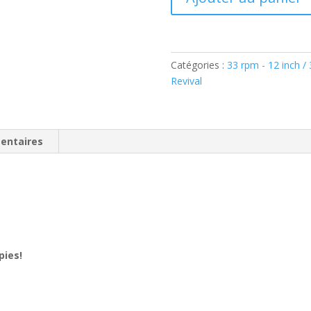
de
Rockin'
Aldo
–
Catégories :
33 rpm - 12 inch /
Baby
Revival
Bomb
(
Vinyl,
LP,
entaires
Album,
black
wax
)
pies!