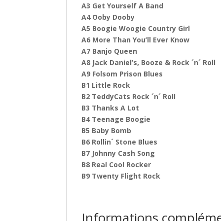
A3 Get Yourself A Band
A4 Ooby Dooby
A5 Boogie Woogie Country Girl
A6 More Than You’ll Ever Know
A7 Banjo Queen
A8 Jack Daniel’s, Booze & Rock ´n´ Roll
A9 Folsom Prison Blues
B1 Little Rock
B2 TeddyCats Rock ´n´ Roll
B3 Thanks A Lot
B4 Teenage Boogie
B5 Baby Bomb
B6 Rollin´ Stone Blues
B7 Johnny Cash Song
B8 Real Cool Rocker
B9 Twenty Flight Rock
Informations compléme