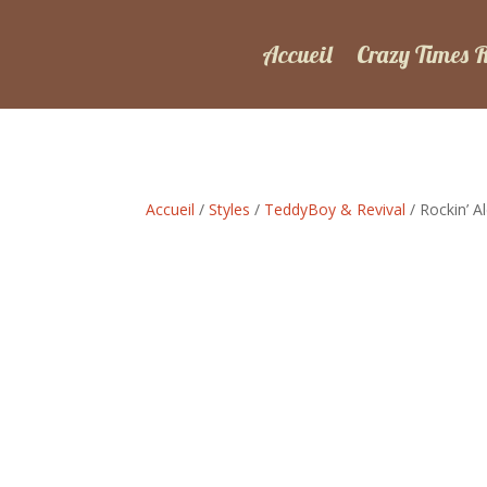
Accueil
Crazy Times 
Accueil
/
Styles
/
TeddyBoy & Revival
/ Rockin’ A