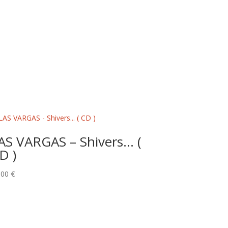
AS VARGAS – Shivers… (
D )
,00
€