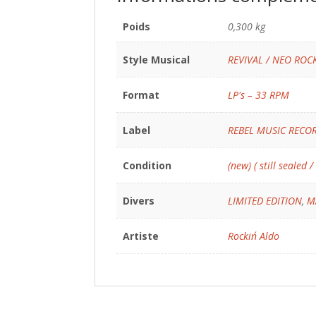
Poids
0,300 kg
Style Musical
REVIVAL / NEO ROC
Format
LP's – 33 RPM
Label
REBEL MUSIC RECO
Condition
(new) ( still sealed /
Divers
LIMITED EDITION
,
M
Artiste
Rockin´ Aldo