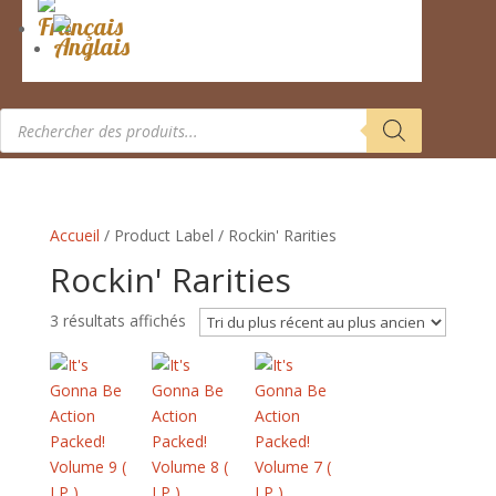
Recherche
de
produits
Accueil
/ Product Label / Rockin' Rarities
Rockin' Rarities
Trié
3 résultats affichés
du
plus
récent
au
plus
ancien