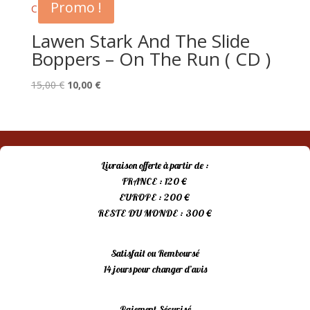
Promo !
Lawen Stark And The Slide
Boppers – On The Run ( CD )
Le
Le
15,00
€
10,00
€
prix
prix
initial
actuel
était :
est :
15,00 €.
10,00 €.
Livraison offerte à partir de :
FRANCE : 120 €
EUROPE : 200 €
RESTE DU MONDE : 300 €
Satisfait ou Remboursé
14 jours pour changer d’avis
Paiement Sécurisé