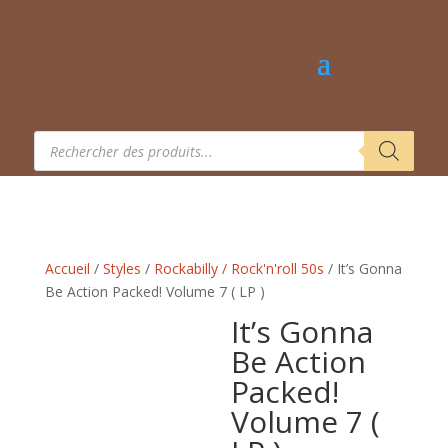
Recherche
de
produits
Accueil
/
Styles
/
Rockabilly / Rock'n'roll 50s
/ It’s Gonna
Be Action Packed! Volume 7 ( LP )
It’s Gonna
Be Action
Packed!
Volume 7 (