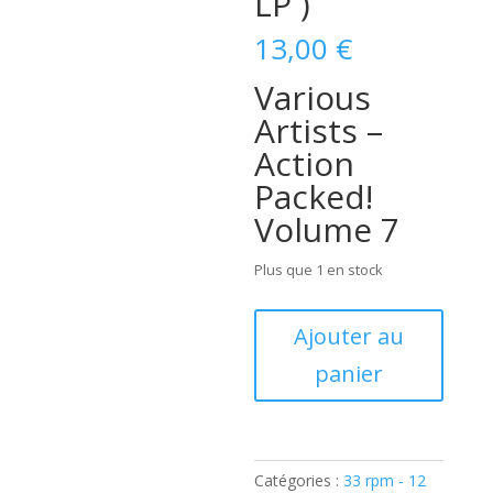
LP )
13,00
€
Various
Artists –
Action
Packed!
Volume 7
Plus que 1 en stock
quantité
Ajouter au
de
panier
It's
Gonna
Be
Action
Packed!
Catégories :
33 rpm - 12