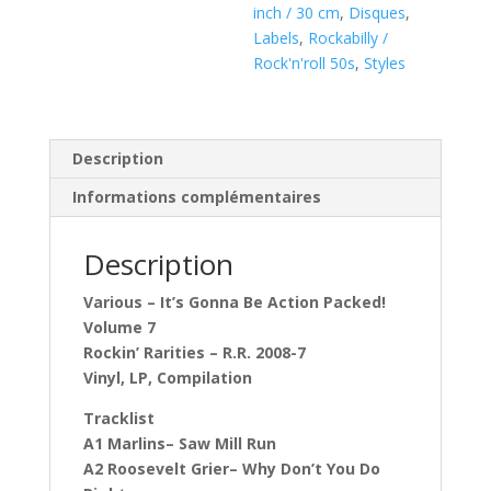
Volume
inch / 30 cm
,
Disques
,
7
Labels
,
Rockabilly /
(
Rock'n'roll 50s
,
Styles
LP
)
Description
Informations complémentaires
Description
Various – It’s Gonna Be Action Packed!
Volume 7
Rockin’ Rarities – R.R. 2008-7
Vinyl, LP, Compilation
Tracklist
A1 Marlins– Saw Mill Run
A2 Roosevelt Grier– Why Don’t You Do