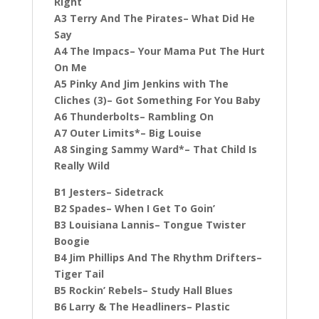
Right
A3 Terry And The Pirates– What Did He
Say
A4 The Impacs– Your Mama Put The Hurt
On Me
A5 Pinky And Jim Jenkins with The
Cliches (3)– Got Something For You Baby
A6 Thunderbolts– Rambling On
A7 Outer Limits*– Big Louise
A8 Singing Sammy Ward*– That Child Is
Really Wild
B1 Jesters– Sidetrack
B2 Spades– When I Get To Goin’
B3 Louisiana Lannis– Tongue Twister
Boogie
B4 Jim Phillips And The Rhythm Drifters–
Tiger Tail
B5 Rockin’ Rebels– Study Hall Blues
B6 Larry & The Headliners– Plastic