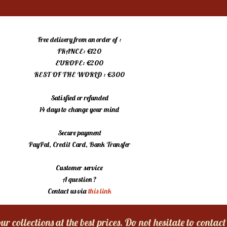
Free delivery from an order of :
FRANCE: €120
EUROPE: €200
REST OF THE WORLD : €300
Satisfied or refunded
14 days to change your mind
Secure payment
PayPal, Credit Card, Bank Transfer
Customer service
A question ?
Contact us via
this link
r collections at the best prices. Do not hesitate to contact