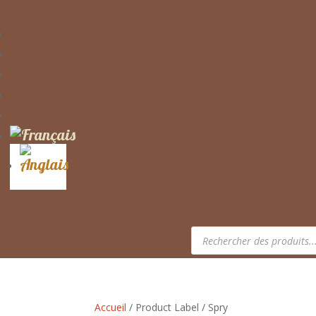
Recherche
de
produits
Accueil
/ Product Label / Spry