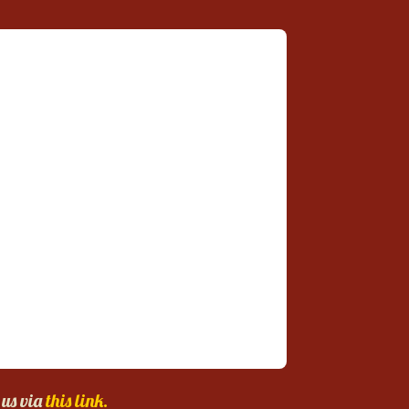
 us via
this link.