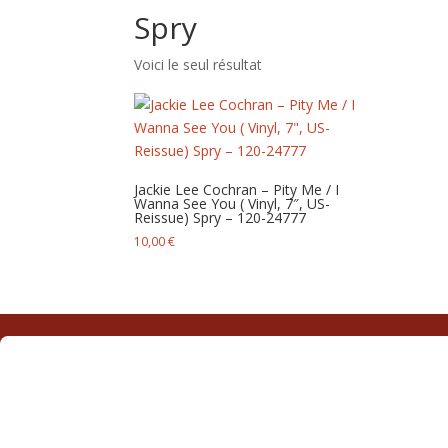
Spry
Voici le seul résultat
Jackie Lee Cochran – Pity Me / I
Wanna See You ( Vinyl, 7″, US-
Reissue) Spry – 120-24777
10,00
€