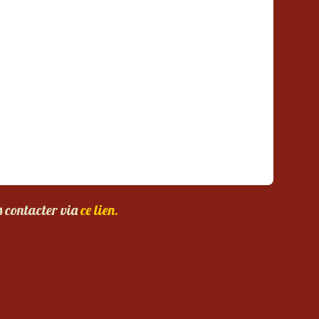
s contacter via
ce lien.