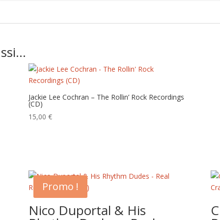
ussi…
Jackie Lee Cochran – The Rollin’ Rock Recordings
(CD)
15,00
€
Promo !
Nico Duportal & His
C