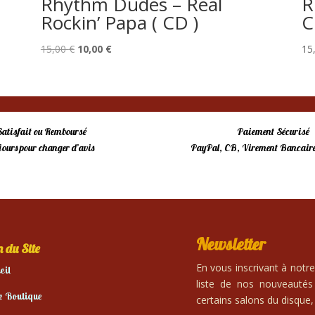
Rhythm Dudes – Real
R
Rockin’ Papa ( CD )
C
Le
Le
15,00
€
10,00
€
15
prix
prix
initial
actuel
était :
est :
15,00 €.
10,00 €.
Satisfait ou Remboursé
Paiement Sécurisé
 jours pour changer d’avis
PayPal, CB, Virement Bancaire
Newsletter
 du Site
En vous inscrivant à notr
eil
liste de nos nouveautés
e Boutique
certains salons du disque, 