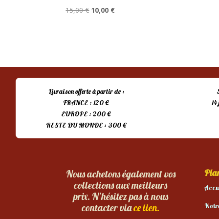
Le
Le
15,00
€
10,00
€
prix
prix
initial
actuel
était :
est :
15,00 €.
10,00 €.
Livraison offerte à partir de :
FRANCE : 120 €
14
EUROPE : 200 €
RESTE DU MONDE : 300 €
Plan
Nous achetons également vos
collections aux meilleurs
Accu
prix. N’hésitez pas à nous
Notr
contacter via
ce lien.