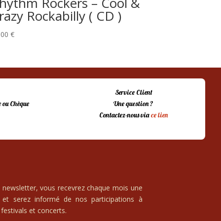
hythm Rockers – Cool &
razy Rockabilly ( CD )
,00
€
Service Client
 ou Chèque
Une question ?
Contactez-nous via
ce lien
e newsletter, vous recevrez chaque mois une
 et serez informé de nos participations à
festivals et concerts.