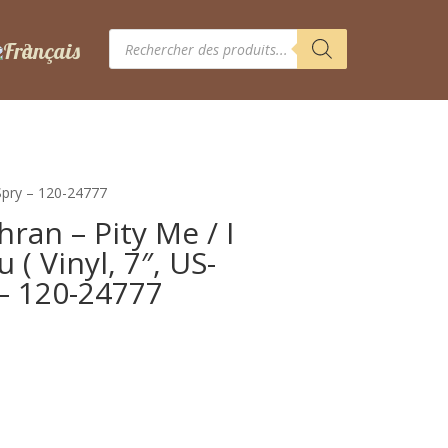
Recherche
de
produits
 Spry – 120-24777
hran – Pity Me / I
( Vinyl, 7″, US-
 – 120-24777