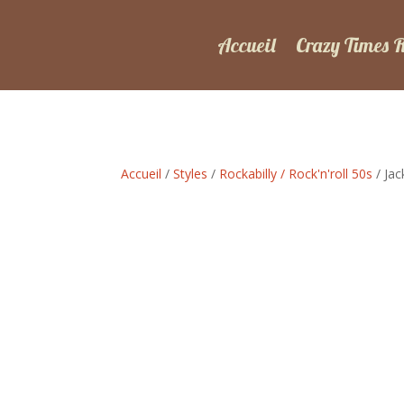
Accueil
Crazy Times 
Accueil
/
Styles
/
Rockabilly / Rock'n'roll 50s
/ Jac