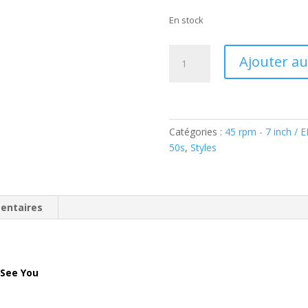
En stock
quantité
Ajouter au
de
Jackie
Lee
Cochran
–
Catégories :
45 rpm - 7 inch / 
Pity
50s
,
Styles
Me
/
I
entaires
Wanna
See
You
(
 See You
Vinyl,
7",
US-