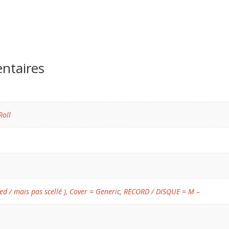
ntaires
Roll
ed / mais pas scellé )
,
Cover = Generic
,
RECORD / DISQUE = M –