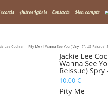
Records
Autres Labels
Contacts
Mon compte
kie Lee Cochran – Pity Me / I Wanna See You ( Vinyl, 7″, US-Reissue)
Jackie Lee Coc
Wanna See You 
Reissue) Spry
10,00
€
Pity Me