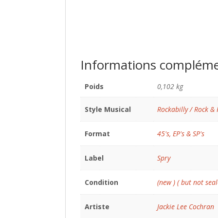
Informations compléme
Poids
0,102 kg
Style Musical
Rockabilly / Rock & 
Format
45's, EP's & SP's
Label
Spry
Condition
(new ) ( but not seal
Artiste
Jackie Lee Cochran