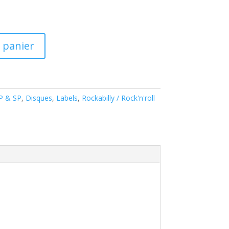
 panier
EP & SP
,
Disques
,
Labels
,
Rockabilly / Rock'n'roll