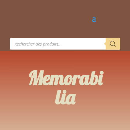
Recherche
de
produits
Memorabi
lia