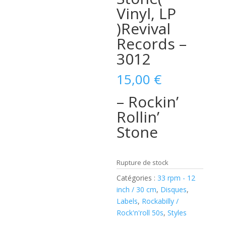
Vinyl, LP
)Revival
Records –
3012
15,00
€
– Rockin’
Rollin’
Stone
Rupture de stock
Catégories :
33 rpm - 12
inch / 30 cm
,
Disques
,
Labels
,
Rockabilly /
Rock'n'roll 50s
,
Styles