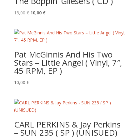
The Boppin’ Gliesers ( CD )
Le
Le
15,00
€
10,00
€
prix
prix
initial
actuel
était :
est :
15,00 €.
10,00 €.
Pat McGinnis And His Two
Stars – Little Angel ( Vinyl, 7″,
45 RPM, EP )
10,00
€
CARL PERKINS & Jay Perkins
– SUN 235 ( SP ) (UNISUED)