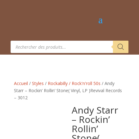
Recherche
de
produits
Accueil
/
Styles
/
Rockabilly / Rock'n'roll 50s
/ Andy
Starr – Rockin’ Rollin’ Stone( Vinyl, LP )Revival Records
– 3012
Andy Starr
– Rockin’
Rollin’
Stone(