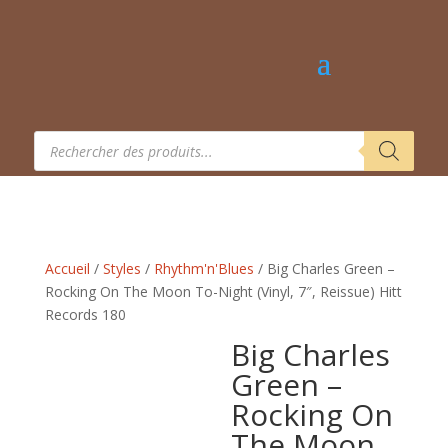
Recherche
de
produits
Accueil
/
Styles
/
Rhythm'n'Blues
/ Big Charles Green –
Rocking On The Moon To-Night (Vinyl, 7″, Reissue) Hitt
Records 180
Big Charles
Green –
Rocking On
The Moon