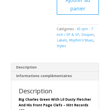
Ajouter au
de
panier
Big
Charles
Green
–
Catégories :
45 rpm - 7
Rocking
inch / EP & SP
,
Disques
,
On
Labels
,
Rhythm'n'Blues
,
The
Styles
Moon
To-
Night
(Vinyl,
Description
7",
Informations complémentaires
Reissue)
Hitt
Records
Description
180
Big Charles Green With Lil Dusty Fletcher
And His Front Page Clefs –
Hitt Records