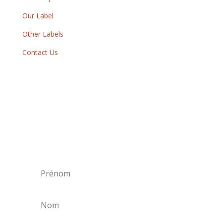
Our Label
Other Labels
Contact Us
Newsletter
By subscribing to our newsletter, you will
receive each month a list of our new releases
and will be informed of our participation in
certain record fairs, festivals and concerts.