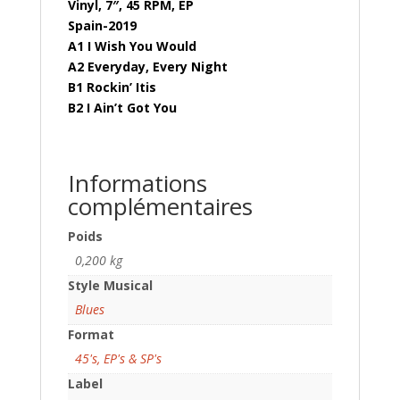
Vinyl, 7″, 45 RPM, EP
Spain-2019
A1 I Wish You Would
A2 Everyday, Every Night
B1 Rockin’ Itis
B2 I Ain’t Got You
Informations
complémentaires
Poids
0,200 kg
Style Musical
Blues
Format
45's, EP's & SP's
Label