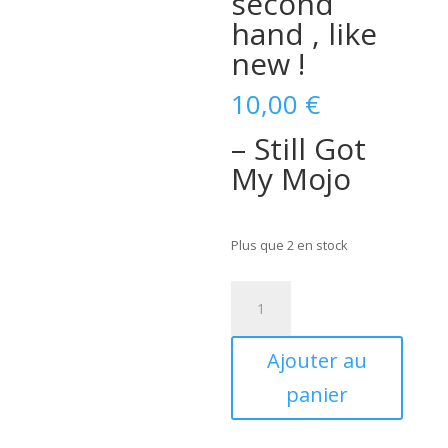
second
hand , like
new !
10,00
€
– Still Got
My Mojo
Plus que 2 en stock
quantité
de
Billy
Ajouter au
Lee
Riley
panier
–
Still