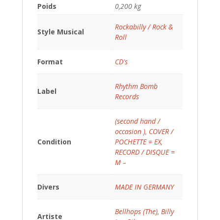
Poids
0,200 kg
Rockabilly / Rock &
Style Musical
Roll
Format
CD's
Rhythm Bomb
Label
Records
(second hand /
occasion )
,
COVER /
Condition
POCHETTE = EX
,
RECORD / DISQUE =
M –
Divers
MADE IN GERMANY
Bellhops (The)
,
Billy
Artiste