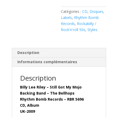
Got
My
Catégories :
CD
,
Disques
,
Mojo
Labels
,
Rhythm Bomb
(
Records
,
Rockabilly /
CD
Rock'n'roll 50s
,
Styles
)
second
hand
,
Description
like
Informations complémentaires
new
!
Description
Billy Lee Riley – Still Got My Mojo
Backing Band – The Bellhops
Rhythm Bomb Records – RBR 5696
CD, Album
UK-2009