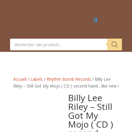
Recherche
de
produits
Accueil
/
Labels
/
Rhythm Bomb Records
/ Billy Lee
Riley – Still Got My Mojo ( CD ) second hand , like new !
Billy Lee
Riley – Still
Got My
Mojo ( CD )