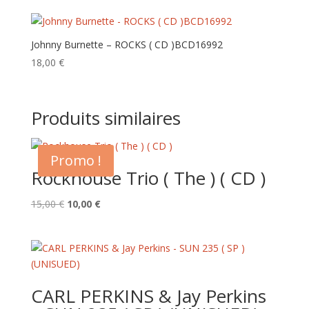
Johnny Burnette – ROCKS ( CD ) BCD16992
18,00
€
Produits similaires
Promo !
Rockhouse Trio ( The ) ( CD )
Le
Le
15,00
€
10,00
€
prix
prix
initial
actuel
était :
est :
15,00 €.
10,00 €.
CARL PERKINS & Jay Perkins