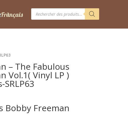
Recherche
de
produits
SRLP63
n – The Fabulous
Vol.1( Vinyl LP )
s-SRLP63
us Bobby Freeman