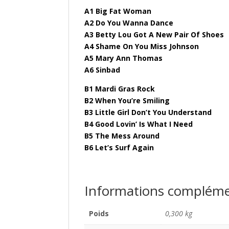
A1 Big Fat Woman
A2 Do You Wanna Dance
A3 Betty Lou Got A New Pair Of Shoes
A4 Shame On You Miss Johnson
A5 Mary Ann Thomas
A6 Sinbad
B1 Mardi Gras Rock
B2 When You’re Smiling
B3 Little Girl Don’t You Understand
B4 Good Lovin’ Is What I Need
B5 The Mess Around
B6 Let’s Surf Again
Informations compléme
Poids
0,300 kg