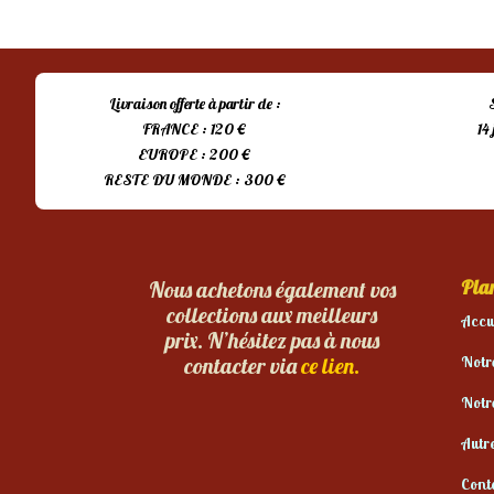
Livraison offerte à partir de :
FRANCE : 120 €
14
EUROPE : 200 €
RESTE DU MONDE : 300 €
Plan
Nous achetons également vos
collections aux meilleurs
Accu
prix. N’hésitez pas à nous
Notr
contacter via
ce lien.
Notr
Autr
Cont