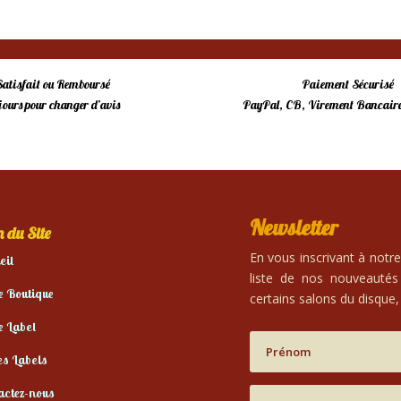
initial
actuel
était :
est :
15,00 €.
10,00 €.
Satisfait ou Remboursé
Paiement Sécurisé
 jours pour changer d’avis
PayPal, CB, Virement Bancaire
Newsletter
 du Site
En vous inscrivant à notr
eil
liste de nos nouveautés
e Boutique
certains salons du disque, 
e Label
es Labels
actez-nous