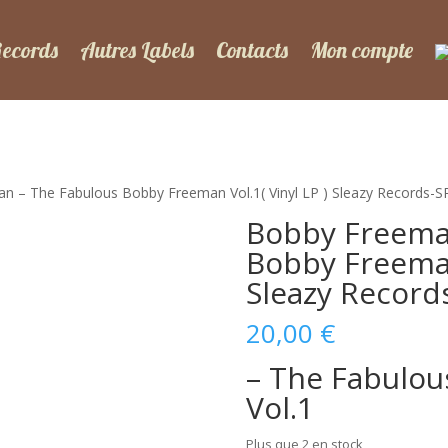
Records
Autres Labels
Contacts
Mon compte
n – The Fabulous Bobby Freeman Vol.1( Vinyl LP ) Sleazy Records-
Bobby Freema
Bobby Freeman 
Sleazy Record
20,00
€
– The Fabulo
Vol.1
Plus que 2 en stock