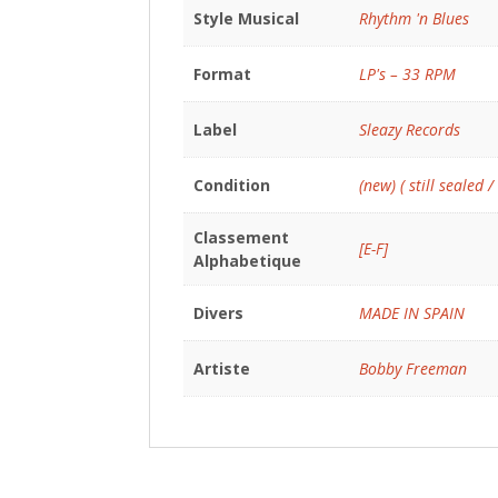
Style Musical
Rhythm 'n Blues
Format
LP's – 33 RPM
Label
Sleazy Records
Condition
(new) ( still sealed /
Classement
[E-F]
Alphabetique
Divers
MADE IN SPAIN
Artiste
Bobby Freeman