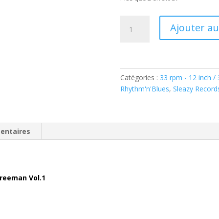
quantité
Ajouter au
de
Bobby
Freeman
–
The
Catégories :
33 rpm - 12 inch /
Fabulous
Rhythm'n'Blues
,
Sleazy Record
Bobby
Freeman
Vol.1(
entaires
Vinyl
LP
)
Sleazy
reeman Vol.1
Records-
SRLP63