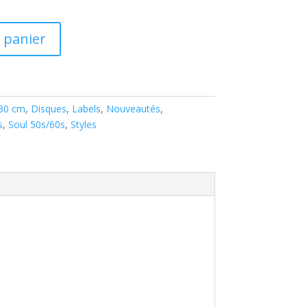
 panier
 30 cm
,
Disques
,
Labels
,
Nouveautés
,
s
,
Soul 50s/60s
,
Styles