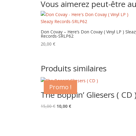
Vous aimerez peut-être a
Don Covay – Here’s Don Covay ( Vinyl LP ) Sleaz
Records-SRLP62
20,00
€
Produits similaires
Promo !
The Boppin’ Gliesers ( CD 
Le
Le
15,00
€
10,00
€
prix
prix
initial
actuel
était :
est :
15,00 €.
10,00 €.