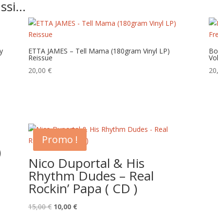
ussi…
y
ETTA JAMES – Tell Mama (180gram Vinyl LP)
Bo
Reissue
Vo
20,00
€
20
Promo !
)
Nico Duportal & His
Rhythm Dudes – Real
Rockin’ Papa ( CD )
Le
Le
15,00
€
10,00
€
prix
prix