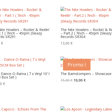
initial
actuel
était :
est :
15,00 €.
10,00 €.
ite Howlers – Rockin’ & Reelin’
The Nite Howlers – Rockin’ & Re
t.1 ( 7inch – 45rpm )Sleazy
– Part.2 ( 7inch – 45rpm )Sleazy
rds-SR291
Records-SR304
0
€
13,00
€
Promo !
– Dance-O-Rama ( 7 x Vinyl 10″/
The Barnstompers – Showcase
 Box Set )
Le
Le
15,00
€
10,00
€
00
€
prix
prix
initial
actuel
était :
est :
15,00 €.
10,00 €.