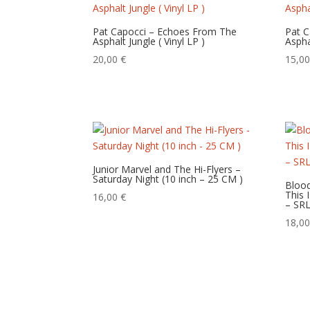
Pat Capocci – Echoes From The
Pat 
Asphalt Jungle ( Vinyl LP )
Aspha
20,00
€
15,0
Junior Marvel and The Hi-Flyers –
Saturday Night (10 inch – 25 CM )
Blood
This I
16,00
€
– SR
18,0