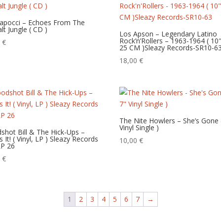
Capocci – Echoes From The
lt Jungle ( CD )
Los Apson – Legendary Latino
Rock’n’Rollers – 1963-1964 ( 10
0
€
25 CM )Sleazy Records-SR10-6
18,00
€
The Nite Howlers – She’s Gone 
Vinyl Single )
shot Bill & The Hick-Ups –
s It! ( Vinyl, LP ) Sleazy Records
10,00
€
LP 26
0
€
1
2
3
4
5
6
7
→