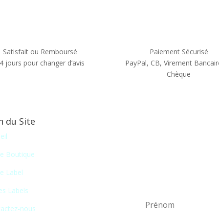
Satisfait ou Remboursé
Paiement Sécurisé
4 jours pour changer d’avis
PayPal, CB, Virement Bancair
Chèque
n du Site
Newsletter
eil
En vous inscrivant à notr
e Boutique
liste de nos nouveautés
e Label
certains salons du disque, 
es Labels
actez-nous