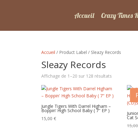
Accueil
Crazy Times 
Accueil
/ Product Label / Sleazy Records
Sleazy Records
Trié
Affichage de 1–20 sur 128 résultats
du
plus
récent
au
Jungle Tigers With Darrel Higham –
Boppin’ High School Baby ( 7″ EP )
plus
Junio
Cat S
ancien
15,00
€
15,0