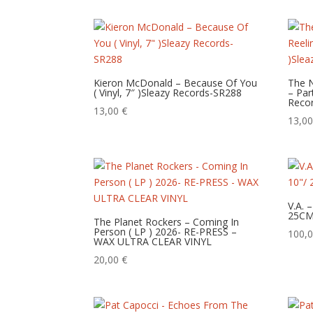
Kieron McDonald – Because Of You
The N
( Vinyl, 7″ )Sleazy Records-SR288
– Par
Reco
13,00
€
13,0
V.A. 
25CM
The Planet Rockers – Coming In
Person ( LP ) 2026- RE-PRESS –
100,
WAX ULTRA CLEAR VINYL
20,00
€