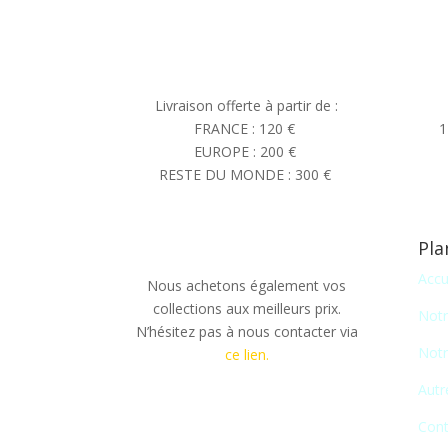
Livraison offerte à partir de :
FRANCE : 120 €
1
EUROPE : 200 €
RESTE DU MONDE : 300 €
Pla
Accu
Nous achetons également vos
collections aux meilleurs prix.
Notr
N’hésitez pas à nous contacter via
Notr
ce lien.
Autr
Cont