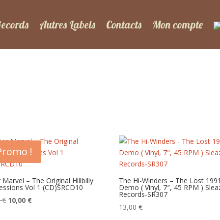
Records
Autres Labels
Contacts
Mon compte
Promo !
r Marvel – The Original Hillbilly
The Hi-Winders – The Lost 199
essions Vol 1 (CD)SRCD10
Demo ( Vinyl, 7″, 45 RPM ) Slea
Records-SR307
Le
Le
0
€
10,00
€
13,00
€
prix
prix