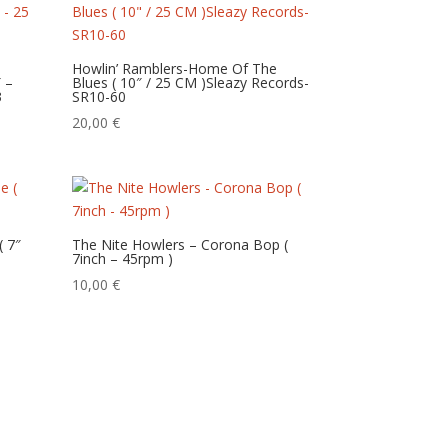
Howlin’ Ramblers-Home Of The
″ –
Blues ( 10″ / 25 CM )Sleazy Records-
3
SR10-60
20,00
€
( 7″
The Nite Howlers – Corona Bop (
7inch – 45rpm )
10,00
€