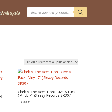
Recherche
de
produits
1
Clark & The Aces-Don’t Give A Fuck
zy
( Vinyl, 7″ )Sleazy Records-SR307
13,00
€