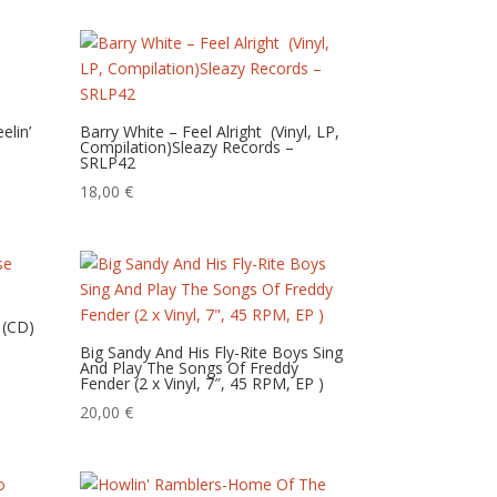
elin’
Barry White – Feel Alright ‎ (Vinyl, LP,
Compilation)Sleazy Records –
SRLP42
18,00
€
 (CD)
Big Sandy And His Fly-Rite Boys Sing
And Play The Songs Of Freddy
Fender (2 x Vinyl, 7″, 45 RPM, EP )
20,00
€