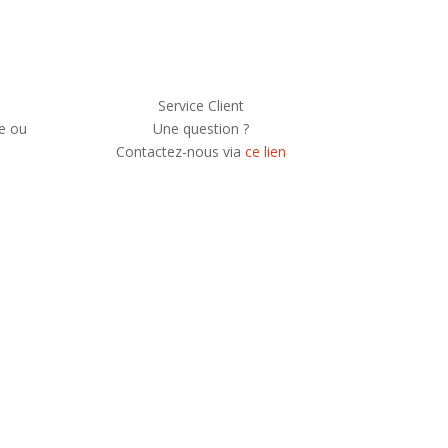
Service Client
e ou
Une question ?
Contactez-nous via
ce lien
e newsletter, vous recevrez chaque mois une
 et serez informé de nos participations à
festivals et concerts.