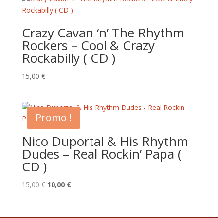
était :
est :
15,00 €.
10,00 €.
Crazy Cavan ‘n’ The Rhythm
Rockers – Cool & Crazy
Rockabilly ( CD )
15,00
€
Promo !
Nico Duportal & His Rhythm
Dudes – Real Rockin’ Papa (
CD )
Le
Le
15,00
€
10,00
€
prix
prix
initial
actuel
était :
est :