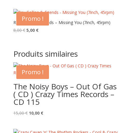
Promo !
Ray Collins & Friends – Missing You (7inch, 45rpm)
Le
Le
8,00
€
5,00
€
prix
prix
initial
actuel
était :
est :
Produits similaires
8,00 €.
5,00 €.
Promo !
The Noisy Boys – Out Of Gas
( CD ) Crazy Times Records –
CD 115
Le
Le
15,00
€
10,00
€
prix
prix
initial
actuel