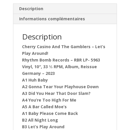
Description
Informations complémentaires
Description
Cherry Casino And The Gamblers – Let’s
Play Around!
Rhythm Bomb Records – RBR LP- 5963
Vinyl, 10″, 33 ⅓ RPM, Album, Reissue
Germany – 2023
A1 Huh Baby
A2 Gonna Tear Your Playhouse Down
A3 Did You Hear That Door Slam?
A4 You’re Too High For Me
A5 A Bar Called Moe’s
A1 Baby Please Come Back
B2 All Night Long
B3 Let’s Play Around