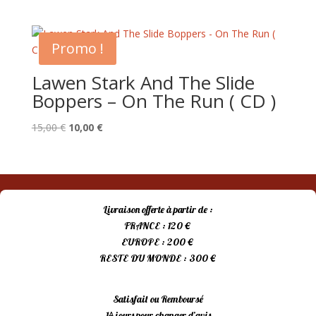
prix
prix
initial
actuel
était :
est :
Promo !
15,00 €.
10,00 €.
Lawen Stark And The Slide
Boppers – On The Run ( CD )
Le
Le
15,00
€
10,00
€
prix
prix
initial
actuel
était :
est :
15,00 €.
10,00 €.
Livraison offerte à partir de :
FRANCE : 120 €
EUROPE : 200 €
RESTE DU MONDE : 300 €
Satisfait ou Remboursé
14 jours pour changer d’avis