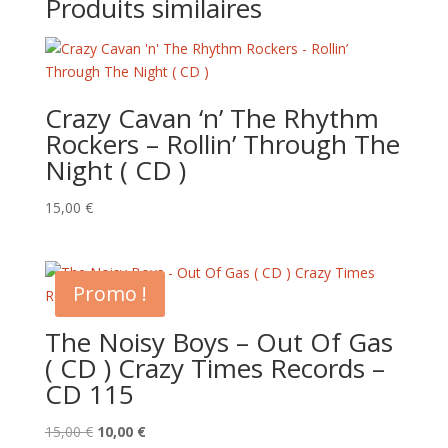
Produits similaires
Crazy Cavan ‘n’ The Rhythm
Rockers – Rollin’ Through The
Night ( CD )
15,00
€
Promo !
The Noisy Boys – Out Of Gas
( CD ) Crazy Times Records –
CD 115
Le
Le
15,00
€
10,00
€