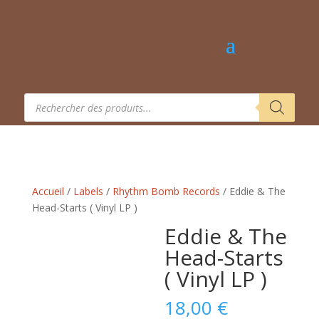
Recherche
de
produits
Accueil
/
Labels
/
Rhythm Bomb Records
/ Eddie & The
Head-Starts ( Vinyl LP )
Eddie & The
Head-Starts
( Vinyl LP )
18,00
€