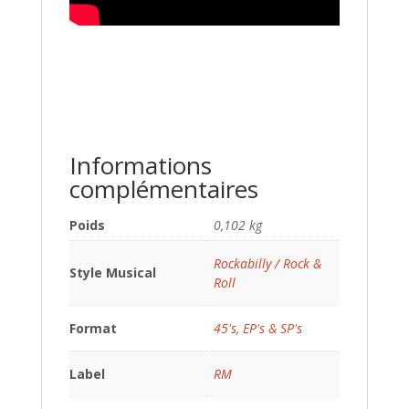
Informations
complémentaires
Poids
0,102 kg
Rockabilly / Rock &
Style Musical
Roll
Format
45's, EP's & SP's
Label
RM