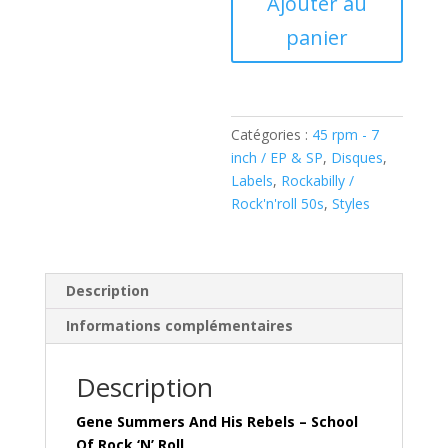
Ajouter au
de
panier
Gene
Summers
And
His
Rebels
Catégories :
45 rpm - 7
–
inch / EP & SP
,
Disques
,
School
Labels
,
Rockabilly /
Of
Rock'n'roll 50s
,
Styles
Rock
'N'
Roll
(
Description
Vinyl,
Informations complémentaires
7"-
Reissue
Description
)
RM
Gene Summers And His Rebels – School
–
Of Rock ‘N’ Roll