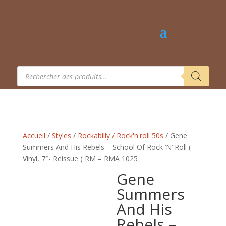
Recherche
de
produits
Accueil
/
Styles
/
Rockabilly / Rock'n'roll 50s
/ Gene
Summers And His Rebels – School Of Rock ‘N’ Roll (
Vinyl, 7″- Reissue ) RM – RMA 1025
Gene
Summers
And His
Rebels –