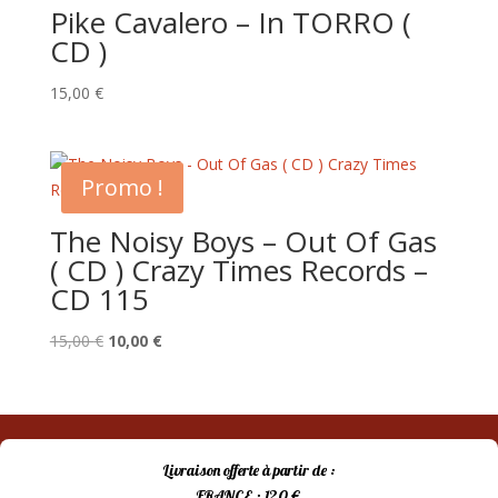
Pike Cavalero – In TORRO (
CD )
15,00
€
Promo !
The Noisy Boys – Out Of Gas
( CD ) Crazy Times Records –
CD 115
Le
Le
15,00
€
10,00
€
prix
prix
initial
actuel
était :
est :
15,00 €.
10,00 €.
Livraison offerte à partir de :
FRANCE : 120 €