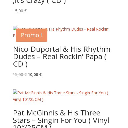
15,00
€
Promo !
Nico Duportal & His Rhythm
Dudes – Real Rockin’ Papa (
CD )
Le
Le
15,00
€
10,00
€
prix
prix
initial
actuel
était :
est :
15,00 €.
10,00 €.
Pat McGinnis & His Three
Stars – Singin For You ( Vinyl
10″/25CM )