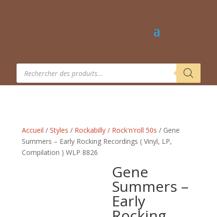
Recherche
de
produits
Accueil
/
Styles
/
Rockabilly / Rock'n'roll 50s
/ Gene
Summers – Early Rocking Recordings ( Vinyl, LP,
Compilation ) WLP 8826
Gene
Summers –
Early
Rocking