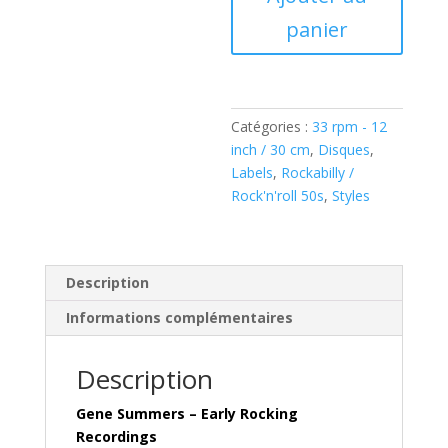
–
panier
Early
Rocking
Recordings
(
Catégories :
33 rpm - 12
Vinyl,
inch / 30 cm
,
Disques
,
LP,
Labels
,
Rockabilly /
Compilation
Rock'n'roll 50s
,
Styles
)
WLP
8826
Description
Informations complémentaires
Description
Gene Summers – Early Rocking
Recordings