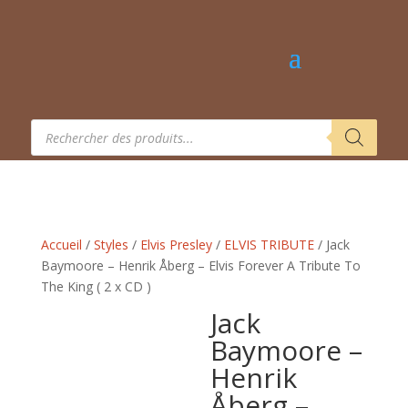
Recherche
de
produits
Accueil
/
Styles
/
Elvis Presley
/
ELVIS TRIBUTE
/ Jack
Baymoore – Henrik Åberg – Elvis Forever A Tribute To
The King ( 2 x CD )
Jack
Baymoore –
Henrik
Åberg –