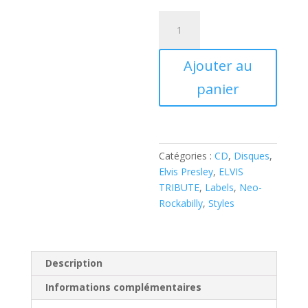
quantité
de
Jack
Ajouter au
Baymoore
-
panier
Henrik
Åberg
–
Elvis
Catégories :
CD
,
Disques
,
Forever
Elvis Presley
,
ELVIS
A
TRIBUTE
,
Labels
,
Neo-
Tribute
Rockabilly
,
Styles
To
The
King
(
Description
2
Informations complémentaires
x
CD