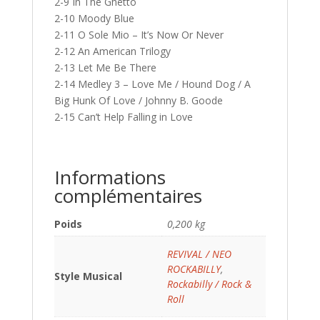
2-9 In The Ghetto
2-10 Moody Blue
2-11 O Sole Mio – It’s Now Or Never
2-12 An American Trilogy
2-13 Let Me Be There
2-14 Medley 3 – Love Me / Hound Dog / A
Big Hunk Of Love / Johnny B. Goode
2-15 Can’t Help Falling in Love
Informations
complémentaires
Poids
0,200 kg
REVIVAL / NEO
ROCKABILLY
,
Style Musical
Rockabilly / Rock &
Roll