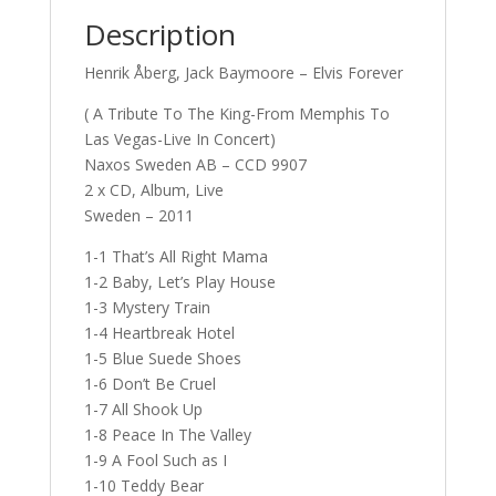
)
Description
Henrik Åberg, Jack Baymoore – Elvis Forever
( A Tribute To The King-From Memphis To
Las Vegas-Live In Concert)
Naxos Sweden AB – CCD 9907
2 x CD, Album, Live
Sweden – 2011
1-1 That’s All Right Mama
1-2 Baby, Let’s Play House
1-3 Mystery Train
1-4 Heartbreak Hotel
1-5 Blue Suede Shoes
1-6 Don’t Be Cruel
1-7 All Shook Up
1-8 Peace In The Valley
1-9 A Fool Such as I
1-10 Teddy Bear