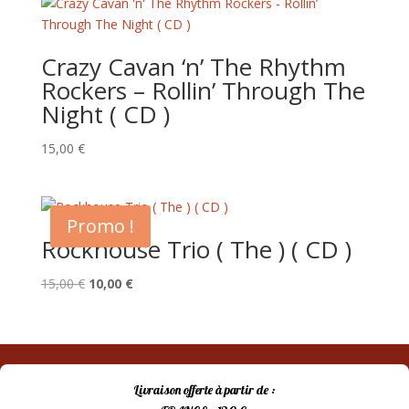
Crazy Cavan ‘n’ The Rhythm
Rockers – Rollin’ Through The
Night ( CD )
15,00
€
Promo !
Rockhouse Trio ( The ) ( CD )
Le
Le
15,00
€
10,00
€
prix
prix
initial
actuel
était :
est :
15,00 €.
10,00 €.
Livraison offerte à partir de :