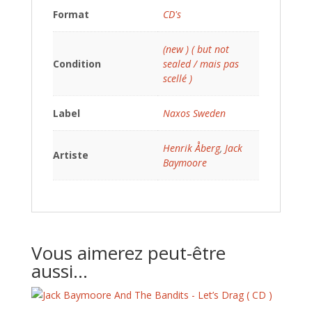
Format
CD's
(new ) ( but not
Condition
sealed / mais pas
scellé )
Label
Naxos Sweden
Henrik Åberg
,
Jack
Artiste
Baymoore
Vous aimerez peut-être
aussi…