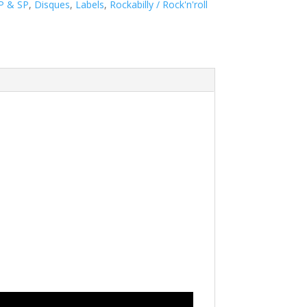
EP & SP
,
Disques
,
Labels
,
Rockabilly / Rock'n'roll