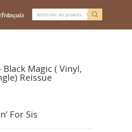
Recherche
de
produits
 Black Magic ( Vinyl,
ngle) Reissue
n’ For Sis