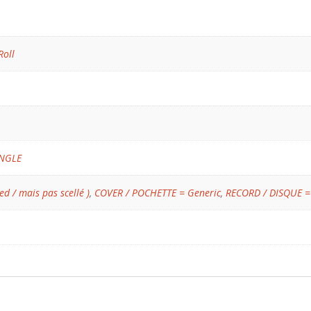
Roll
INGLE
ed / mais pas scellé )
,
COVER / POCHETTE = Generic
,
RECORD / DISQUE =