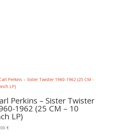
arl Perkins ‎– Sister Twister
960-1962 (25 CM – 10
nch LP)
,00
€