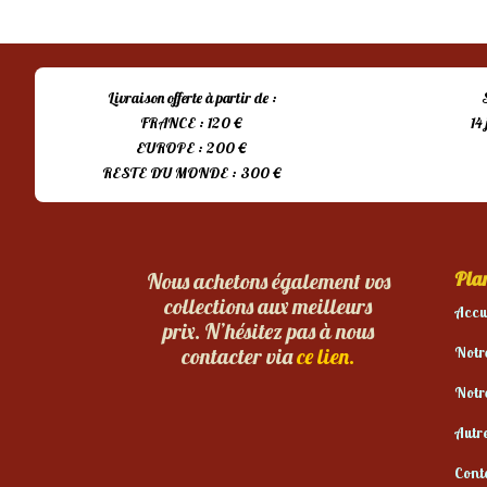
Livraison offerte à partir de :
FRANCE : 120 €
14
EUROPE : 200 €
RESTE DU MONDE : 300 €
Plan
Nous achetons également vos
collections aux meilleurs
Accu
prix. N’hésitez pas à nous
Notr
contacter via
ce lien.
Notr
Autr
Cont