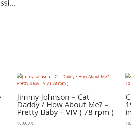
ussi…
5
e
Jimmy Johnson – Cat
C
Daddy / How About Me? –
1
Pretty Baby – VIV ( 78 rpm )
i
100,00
€
18