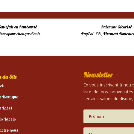
Satisfait ou Remboursé
Paiement Sécurisé
 jours pour changer d’avis
PayPal, CB, Virement Bancaire
Newsletter
 du Site
En vous inscrivant à notr
eil
liste de nos nouveautés
e Boutique
certains salons du disque, 
e Label
es Labels
actez-nous