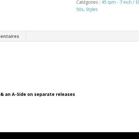
Catégories :
45 rpm - 7 inch / 
50s
,
Styles
entaires
e & an A-Side on separate releases