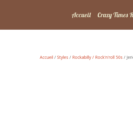
Accueil
Crazy Times 
Accueil
/
Styles
/
Rockabilly / Rock'n'roll 50s
/ Jer