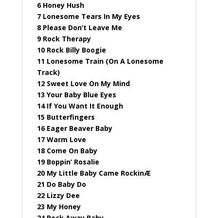
6 Honey Hush
7 Lonesome Tears In My Eyes
8 Please Don’t Leave Me
9 Rock Therapy
10 Rock Billy Boogie
11 Lonesome Train (On A Lonesome
Track)
12 Sweet Love On My Mind
13 Your Baby Blue Eyes
14 If You Want It Enough
15 Butterfingers
16 Eager Beaver Baby
17 Warm Love
18 Come On Baby
19 Boppin’ Rosalie
20 My Little Baby Came RockinÆ
21 Do Baby Do
22 Lizzy Dee
23 My Honey
24 Rock Away Baby