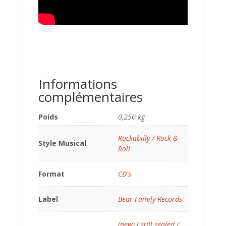
Informations
complémentaires
Poids
0,250 kg
Rockabilly / Rock &
Style Musical
Roll
Format
CD's
Label
Bear Family Records
(new) ( still sealed /