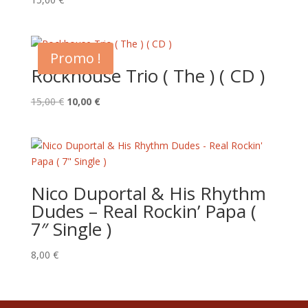
Promo !
Rockhouse Trio ( The ) ( CD )
Le
Le
15,00
€
10,00
€
prix
prix
initial
actuel
était :
est :
15,00 €.
10,00 €.
Nico Duportal & His Rhythm
Dudes – Real Rockin’ Papa (
7″ Single )
8,00
€