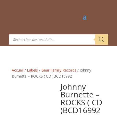
Recherche
de
produits
Accueil
/
Labels
/
Bear Family Records
/ Johnny
Burnette – ROCKS ( CD ) BCD16992
Johnny
Burnette –
ROCKS ( CD
) BCD16992