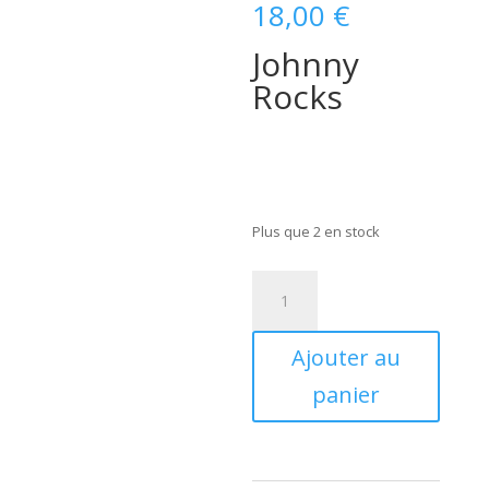
18,00
€
Johnny
Rocks
Plus que 2 en stock
quantité
de
Johnny
Ajouter au
Burnette
-
panier
ROCKS
(
CD
) BCD16992