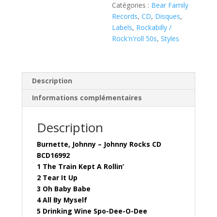
Catégories :
Bear Family
Records
,
CD
,
Disques
,
Labels
,
Rockabilly /
Rock'n'roll 50s
,
Styles
Description
Informations complémentaires
Description
Burnette, Johnny – Johnny Rocks CD
BCD16992
1 The Train Kept A Rollin’
2 Tear It Up
3 Oh Baby Babe
4 All By Myself
5 Drinking Wine Spo-Dee-O-Dee