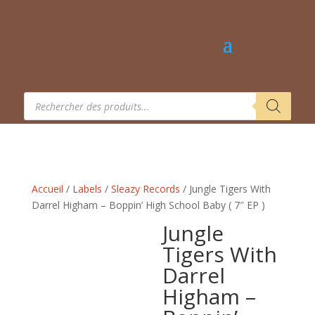
Recherche
de
produits
Accueil
/
Labels
/
Sleazy Records
/ Jungle Tigers With
Darrel Higham – Boppin’ High School Baby ( 7″ EP )
Jungle
Tigers With
Darrel
Higham –