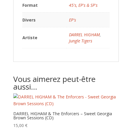
Format
45's, EP's & SP's
Divers
EP's
DARREL HIGHAM
,
Artiste
Jungle Tigers
Vous aimerez peut-être
aussi…
DARREL HIGHAM & The Enforcers – Sweet Georgia
Brown Sessions (CD)
15,00
€