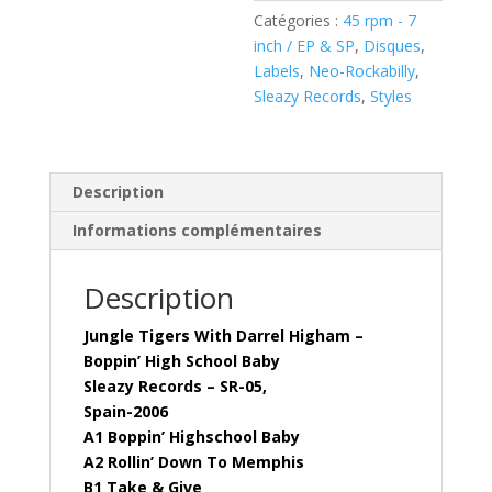
Higham
Catégories :
45 rpm - 7
–
inch / EP & SP
,
Disques
,
Boppin'
Labels
,
Neo-Rockabilly
,
High
Sleazy Records
,
Styles
School
Baby
(
7"
Description
EP
Informations complémentaires
)
Description
Jungle Tigers With Darrel Higham –
Boppin’ High School Baby
Sleazy Records – SR-05,
Spain-2006
A1 Boppin’ Highschool Baby
A2 Rollin’ Down To Memphis
B1 Take & Give