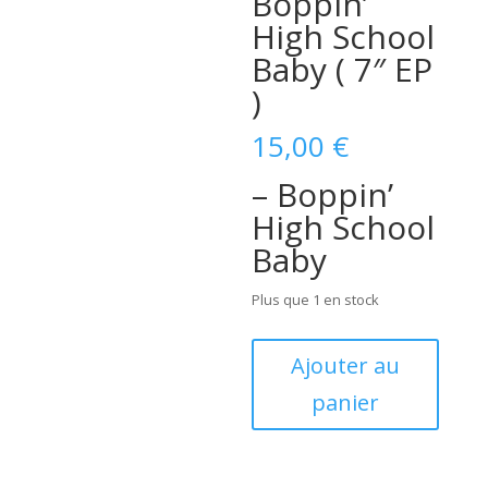
Boppin’
High School
Baby ( 7″ EP
)
15,00
€
– Boppin’
High School
Baby
Plus que 1 en stock
quantité
Ajouter au
de
panier
Jungle
Tigers
With
Darrel