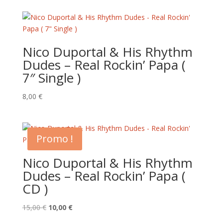
Nico Duportal & His Rhythm
Dudes – Real Rockin’ Papa (
7″ Single )
8,00
€
Promo !
Nico Duportal & His Rhythm
Dudes – Real Rockin’ Papa (
CD )
Le
Le
15,00
€
10,00
€
prix
prix