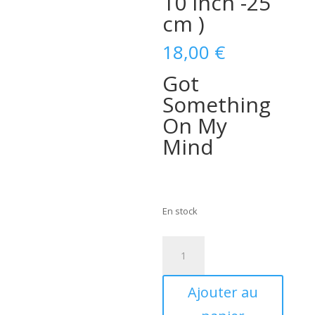
10 inch -25
cm )
18,00
€
Got
Something
On My
Mind
En stock
quantité
de
Lucky
Ajouter au
Steve
&