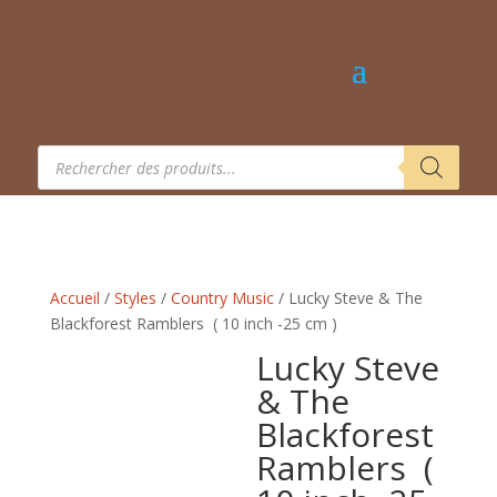
Recherche
de
produits
Accueil
/
Styles
/
Country Music
/ Lucky Steve & The
Blackforest Ramblers ‎ ( 10 inch -25 cm )
Lucky Steve
& The
Blackforest
Ramblers ‎ (