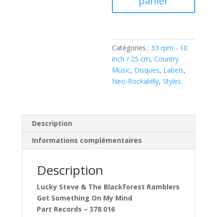
panier
The
Blackforest
Ramblers
Catégories :
33 rpm - 10
(
inch / 25 cm
,
Country
10
Music
,
Disques
,
Labels
,
inch
Neo-Rockabilly
,
Styles
-25
cm
)
Description
Informations complémentaires
Description
Lucky Steve & The Blackforest Ramblers
Got Something On My Mind
Part Records – 378.016