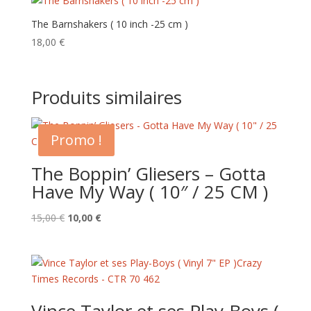
The Barnshakers ( 10 inch -25 cm )
18,00
€
Produits similaires
Promo !
The Boppin’ Gliesers – Gotta
Have My Way ( 10″ / 25 CM )
Le
Le
15,00
€
10,00
€
prix
prix
initial
actuel
était :
est :
15,00 €.
10,00 €.
Vince Taylor et ses Play-Boys (