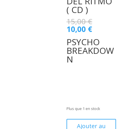
DEL RITMO
( CD )
Le
15,00
€
prix
Le
10,00
€
initial
prix
était :
PSYCHO
actuel
15,00 €.
est :
BREAKDOW
10,00 €.
N
Plus que 1 en stock
quantité
Ajouter au
de