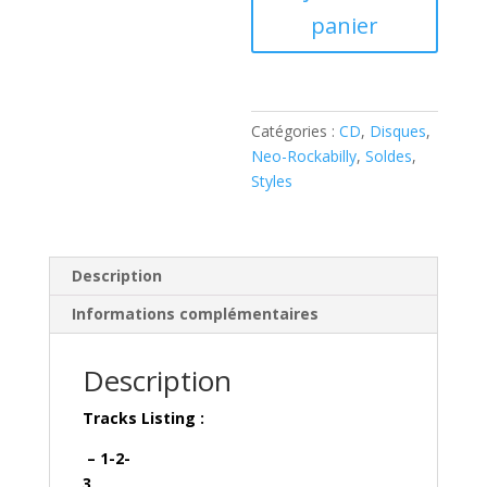
panier
MACK
STEVENS
&
LOS
PAGANOS
Catégories :
CD
,
Disques
,
DEL
Neo-Rockabilly
,
Soldes
,
RITMO
Styles
(
CD
)
Description
Informations complémentaires
Description
Tracks Listing :
– 1-2-
3