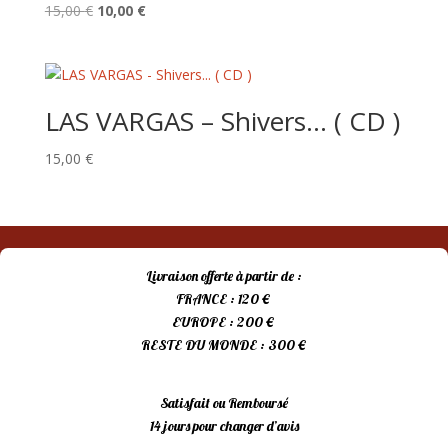
Le
Le
15,00
€
10,00
€
prix
prix
initial
actuel
était :
est :
15,00 €.
10,00 €.
LAS VARGAS – Shivers… ( CD )
15,00
€
Livraison offerte à partir de :
FRANCE : 120 €
EUROPE : 200 €
RESTE DU MONDE : 300 €
Satisfait ou Remboursé
14 jours pour changer d’avis