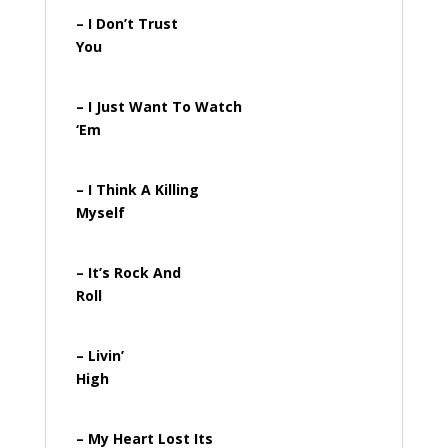
– I Don’t Trust
You
– I Just Want To Watch
‘Em
– I Think A Killing
Myself
– It’s Rock And
Roll
– Livin’
High
– My Heart Lost Its