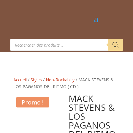
Recherche
de
produits
Accueil
/
Styles
/
Neo-Rockabilly
/ MACK STEVENS &
LOS PAGANOS DEL RITMO ( CD )
MACK
Promo !
STEVENS &
LOS
PAGANOS