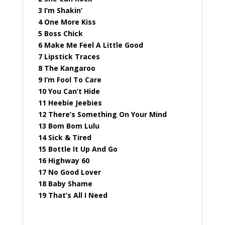
3 I’m Shakin’
4 One More Kiss
5 Boss Chick
6 Make Me Feel A Little Good
7 Lipstick Traces
8 The Kangaroo
9 I’m Fool To Care
10 You Can’t Hide
11 Heebie Jeebies
12 There’s Something On Your Mind
13 Bom Bom Lulu
14 Sick & Tired
15 Bottle It Up And Go
16 Highway 60
17 No Good Lover
18 Baby Shame
19 That’s All I Need