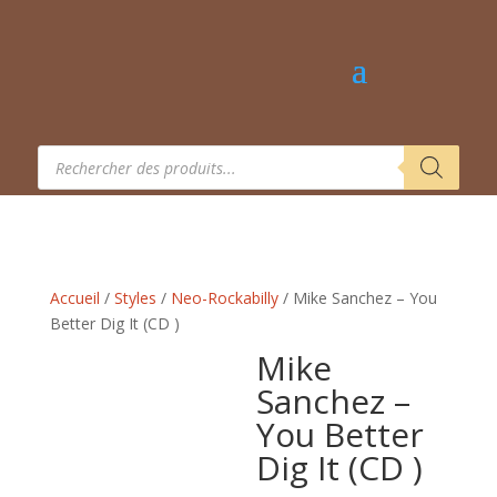
Recherche
de
produits
Accueil
/
Styles
/
Neo-Rockabilly
/ Mike Sanchez – You
Better Dig It (CD )
Mike
Sanchez –
You Better
Dig It (CD )