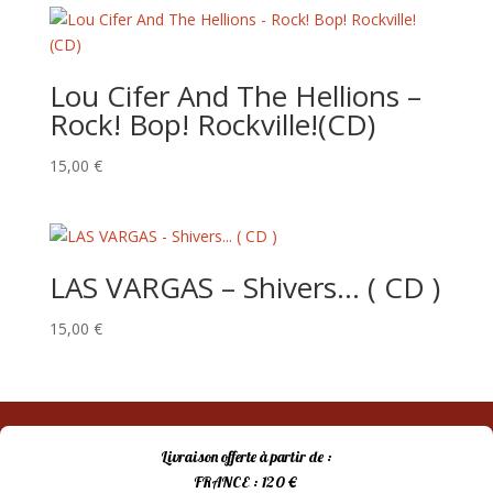
était :
est :
8,00 €.
5,00 €.
Lou Cifer And The Hellions –
Rock! Bop! Rockville!(CD)
15,00
€
LAS VARGAS – Shivers… ( CD )
15,00
€
Livraison offerte à partir de :
FRANCE : 120 €