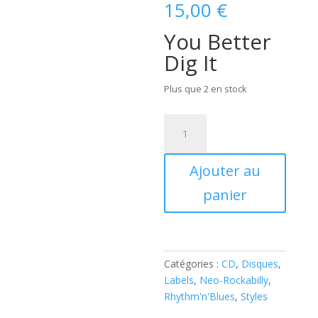
15,00
€
You Better
Dig It
Plus que 2 en stock
quantité
de
Mike
Ajouter au
Sanchez
-
panier
You
Better
Dig
It
Catégories :
CD
,
Disques
,
(CD
Labels
,
Neo-Rockabilly
,
)
Rhythm'n'Blues
,
Styles