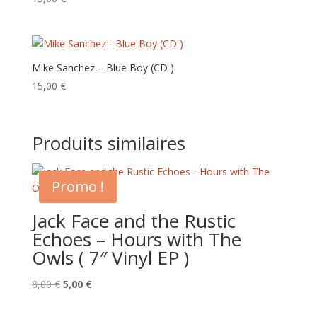
Mike Sanchez – Blue Boy (CD )
15,00
€
Produits similaires
Promo !
Jack Face and the Rustic
Echoes – Hours with The
Owls ( 7″ Vinyl EP )
Le
Le
8,00
€
5,00
€
prix
prix
initial
actuel