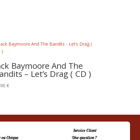
ack Baymoore And The
andits – Let’s Drag ( CD )
,00
€
Service Client
 ou Chèque
Une question ?