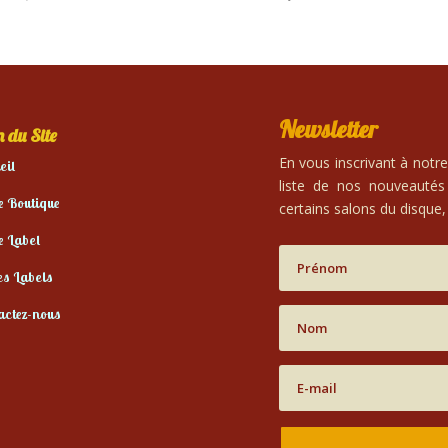
Newsletter
 du Site
En vous inscrivant à notr
eil
liste de nos nouveautés
e Boutique
certains salons du disque, 
e Label
es Labels
actez-nous