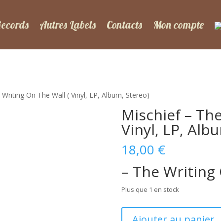
Records
Autres Labels
Contacts
Mon compte
 Writing On The Wall ( Vinyl, LP, Album, Stereo)
Mischief – The
Vinyl, LP, Alb
18,00
€
– The Writing
Plus que 1 en stock
quantité
Ajouter au panier