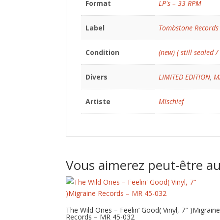
Format
LP's – 33 RPM
Label
Tombstone Records
Condition
(new) ( still sealed /
Divers
LIMITED EDITION
,
M
Artiste
Mischief
Vous aimerez peut-être a
The Wild Ones – Feelin’ Good( Vinyl, 7″ )Migrain
Records – MR 45-032