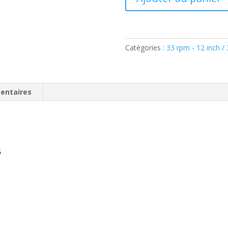
de
Mischief
–
The
Catégories :
33 rpm - 12 inch /
Writing
On
The
Wall
entaires
(
Vinyl,
LP,
Album,
Stereo)
6