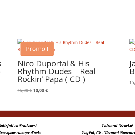
Promo !
s
Nico Duportal & His
J
)
Rhythm Dudes – Real
B
Rockin’ Papa ( CD )
15
Le
Le
15,00
€
10,00
€
prix
prix
initial
actuel
était :
est :
15,00 €.
10,00 €.
Satisfait ou Remboursé
Paiement Sécurisé
 jours pour changer d’avis
PayPal, CB, Virement Bancaire