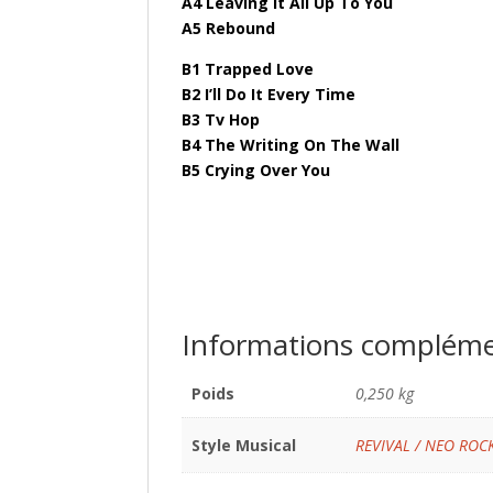
A4 Leaving It All Up To You
A5 Rebound
B1 Trapped Love
B2 I’ll Do It Every Time
B3 Tv Hop
B4 The Writing On The Wall
B5 Crying Over You
Informations compléme
Poids
0,250 kg
Style Musical
REVIVAL / NEO ROC