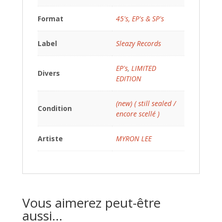
Format
45's, EP's & SP's
Label
Sleazy Records
EP's
,
LIMITED
Divers
EDITION
(new) ( still sealed /
Condition
encore scellé )
Artiste
MYRON LEE
Vous aimerez peut-être
aussi…