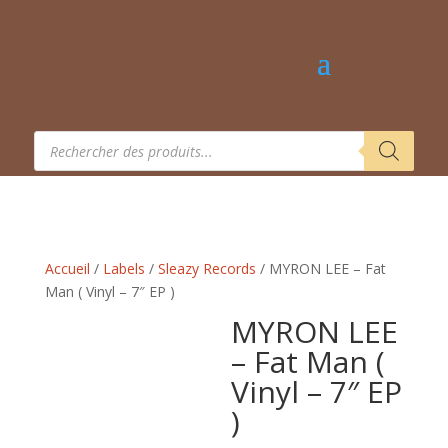
Recherche
de
produits
Accueil
/
Labels
/
Sleazy Records
/ MYRON LEE – Fat
Man ( Vinyl – 7″ EP )
MYRON LEE
– Fat Man (
Vinyl – 7″ EP
)