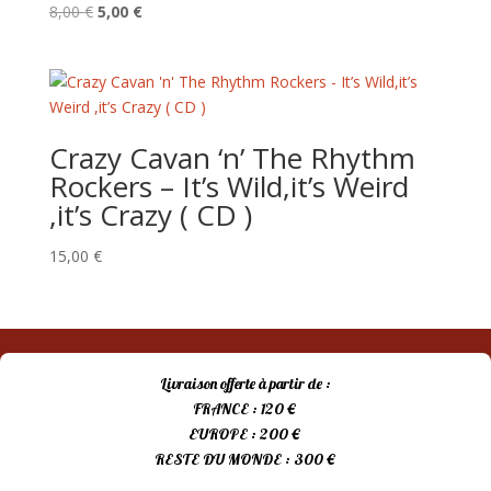
Le
Le
8,00
€
5,00
€
prix
prix
initial
actuel
était :
est :
8,00 €.
5,00 €.
Crazy Cavan ‘n’ The Rhythm
Rockers – It’s Wild,it’s Weird
,it’s Crazy ( CD )
15,00
€
Livraison offerte à partir de :
FRANCE : 120 €
EUROPE : 200 €
RESTE DU MONDE : 300 €