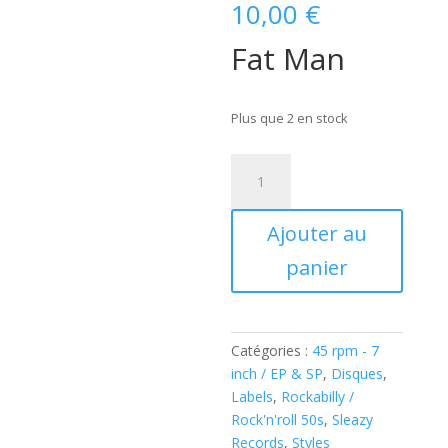
10,00
€
Fat Man
Plus que 2 en stock
quantité
de
MYRON
Ajouter au
LEE
-
panier
Fat
Man
(
Vinyl
Catégories :
45 rpm - 7
-
inch / EP & SP
,
Disques
,
7"
Labels
,
Rockabilly /
EP
Rock'n'roll 50s
,
Sleazy
)
Records
,
Styles