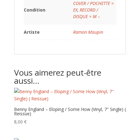
COVER / POCHETTE =
Condition
EX
,
RECORD /
DISQUE = M –
Artiste
Ramon Maupin
Vous aimerez peut-être
aussi…
Benny England – Eloping / Some How (Vinyl, 7″ Single) (
Reissue)
8,00
€