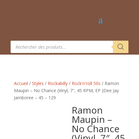
Recherche
de
produits
Accueil
/
Styles
/
Rockabilly / Rock'n'roll 50s
/ Ramon
Maupin – No Chance (Vinyl, 7″, 45 RPM, EP )Dee Jay
Jamboree – 45 – 129
Ramon
Maupin –
No Chance
(Vinyl, 7″, 45