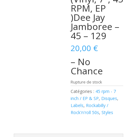
RPM, EP
)Dee Jay
Jamboree –
45 – 129
20,00
€
– No
Chance
Rupture de stock
Catégories :
45 rpm - 7
inch / EP & SP
,
Disques
,
Labels
,
Rockabilly /
Rock'n'roll 50s
,
Styles