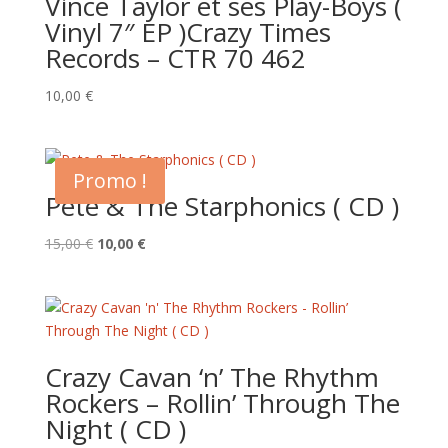
Vince Taylor et ses Play-Boys (
Vinyl 7″ EP )Crazy Times
Records – CTR 70 462
10,00
€
Promo !
Pete & The Starphonics ( CD )
Le
Le
15,00
€
10,00
€
prix
prix
initial
actuel
était :
est :
15,00 €.
10,00 €.
Crazy Cavan ‘n’ The Rhythm
Rockers – Rollin’ Through The
Night ( CD )