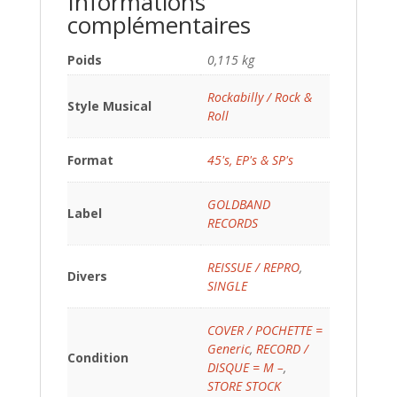
Informations
complémentaires
Poids
0,115 kg
Rockabilly / Rock &
Style Musical
Roll
Format
45's, EP's & SP's
GOLDBAND
Label
RECORDS
REISSUE / REPRO
,
Divers
SINGLE
COVER / POCHETTE =
Generic
,
RECORD /
Condition
DISQUE = M –
,
STORE STOCK