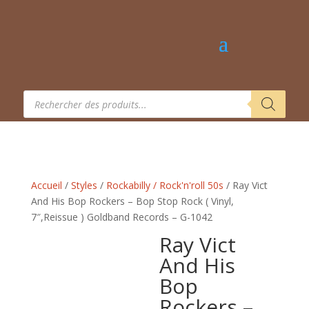
Recherche
de
produits
Accueil
/
Styles
/
Rockabilly / Rock'n'roll 50s
/ Ray Vict
And His Bop Rockers – Bop Stop Rock ( Vinyl,
7″,Reissue ) Goldband Records – G-1042
Ray Vict
And His
Bop
Rockers –