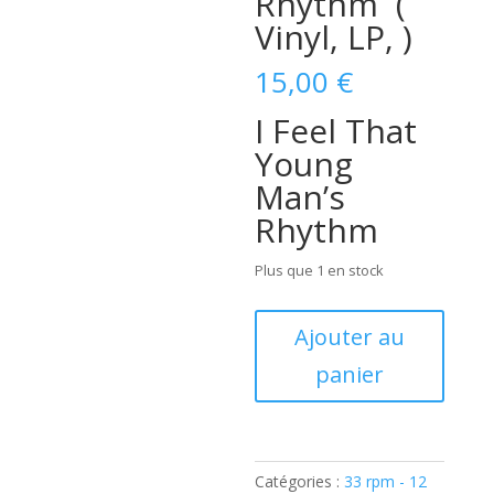
Rhythm ‎ (
Vinyl, LP, )
15,00
€
I Feel That
Young
Man’s
Rhythm
Plus que 1 en stock
quantité
Ajouter au
de
panier
Roy
Brown
–
I
Feel
Catégories :
33 rpm - 12