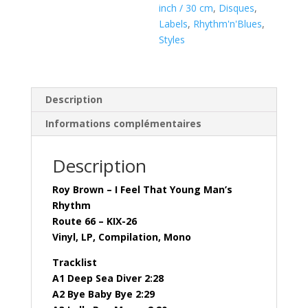
That
inch / 30 cm
,
Disques
,
Young
Labels
,
Rhythm'n'Blues
,
Man's
Styles
Rhythm
(
Vinyl,
Description
LP,
Informations complémentaires
)
Description
Roy Brown ‎– I Feel That Young Man’s
Rhythm
Route 66 ‎– KIX-26
Vinyl, LP, Compilation, Mono
Tracklist
A1 Deep Sea Diver 2:28
A2 Bye Baby Bye 2:29