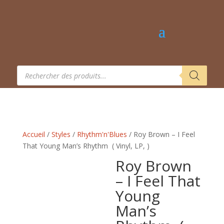
Recherche
de
produits
Accueil
/
Styles
/
Rhythm'n'Blues
/ Roy Brown – I Feel
That Young Man’s Rhythm ‎ ( Vinyl, LP, )
Roy Brown
– I Feel That
Young
Man’s