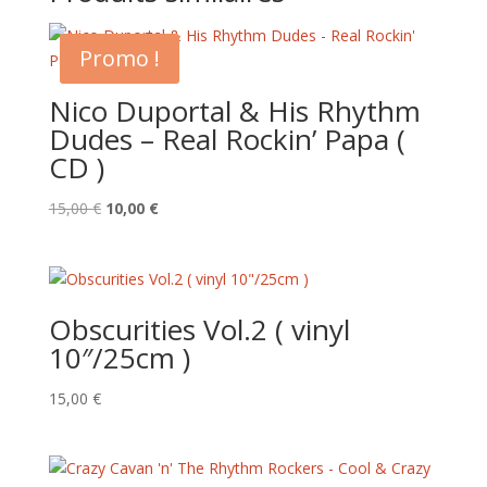
Promo !
Nico Duportal & His Rhythm
Dudes – Real Rockin’ Papa (
CD )
Le
Le
15,00
€
10,00
€
prix
prix
initial
actuel
était :
est :
15,00 €.
10,00 €.
Obscurities Vol.2 ( vinyl
10″/25cm )
15,00
€