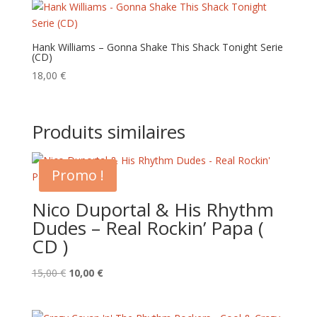
Hank Williams – Gonna Shake This Shack Tonight Serie
(CD)
18,00
€
Produits similaires
Promo !
Nico Duportal & His Rhythm
Dudes – Real Rockin’ Papa (
CD )
Le
Le
15,00
€
10,00
€
prix
prix
initial
actuel