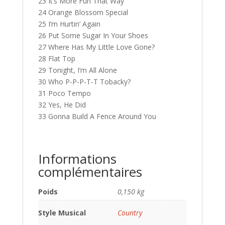
23 It’s More Fun That Way
24 Orange Blossom Special
25 I’m Hurtin’ Again
26 Put Some Sugar In Your Shoes
27 Where Has My Little Love Gone?
28 Flat Top
29 Tonight, I’m All Alone
30 Who P-P-P-T-T Tobacky?
31 Poco Tempo
32 Yes, He Did
33 Gonna Build A Fence Around You
Informations
complémentaires
Poids
0,150 kg
Style Musical
Country