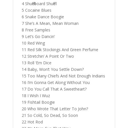
4 Shuffleboard Shuffle
5 Cocaine Blues
6 Snake Dance Boogie
7 She’s A Mean, Mean Woman
8 Free Samples
9 Let’s Go Dancin’
10 Red Wing
11 Red Silk Stockings And Green Perfume
12 Stretchin’ A Point Or Two
13 Roll ‘Em Dice
14 Baby, Won’t You Settle Down?
15 Too Many Chiefs And Not Enough Indians
16 I’m Gonna Get Along Without You
17 Do You Call That A Sweetheart?
18 I Wish I Wuz
19 Fishtail Boogie
20 Who Wrote That Letter To John?
21 So Cold, So Dead, So Soon
22 Hot Rod