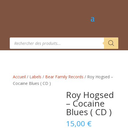
Recherche
de
produits
Accueil
/
Labels
/
Bear Family Records
/ Roy Hogsed –
Cocaine Blues ( CD )
Roy Hogsed
– Cocaine
Blues ( CD )
15,00
€