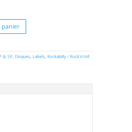
 panier
EP & SP
,
Disques
,
Labels
,
Rockabilly / Rock'n'roll