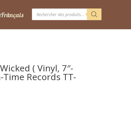
Recherche
de
produits
Wicked ( Vinyl, 7″-
n-Time Records TT-