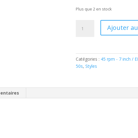
Plus que 2 en stock
quantité
Ajouter au
de
Rudy
Dozier
–
Wicked
Catégories :
45 rpm - 7 inch / 
(
50s
,
Styles
Vinyl,
7"-
Reissue
entaires
)
Teen-
Time
Records
TT-
1004