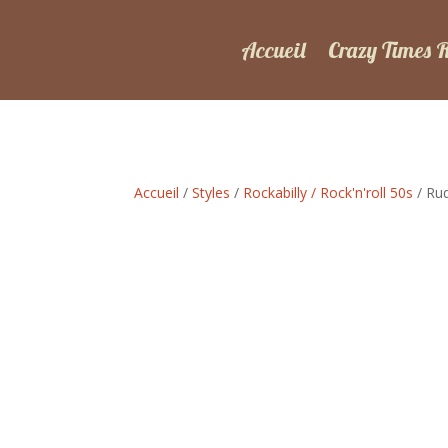
Accueil
Crazy Times 
Accueil
/
Styles
/
Rockabilly / Rock'n'roll 50s
/ Rud