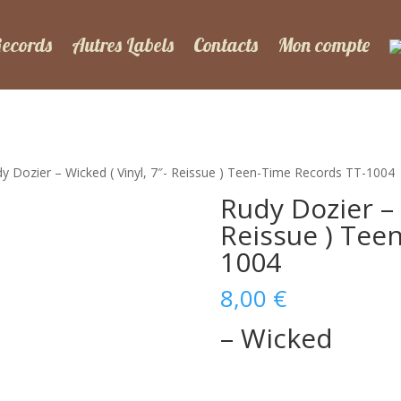
Records
Autres Labels
Contacts
Mon compte
y Dozier – Wicked ( Vinyl, 7″- Reissue ) Teen-Time Records TT-1004
Rudy Dozier – 
Reissue ) Tee
1004
8,00
€
– Wicked