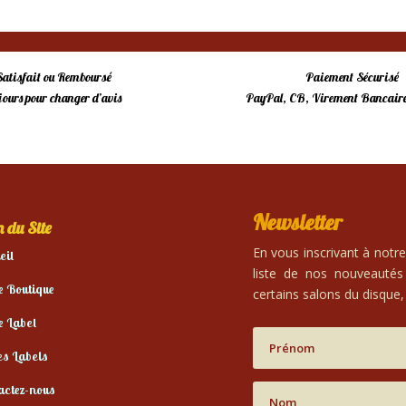
Satisfait ou Remboursé
Paiement Sécurisé
 jours pour changer d’avis
PayPal, CB, Virement Bancaire
Newsletter
 du Site
En vous inscrivant à notr
eil
liste de nos nouveautés
e Boutique
certains salons du disque, 
e Label
es Labels
actez-nous