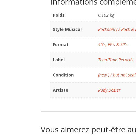
Informations compléme
Poids
0,102 kg
Style Musical
Rockabilly / Rock & 
Format
45's, EP's & SP's
Label
Teen-Time Records
Condition
(new ) ( but not seal
Artiste
Rudy Dozier
Vous aimerez peut-être a