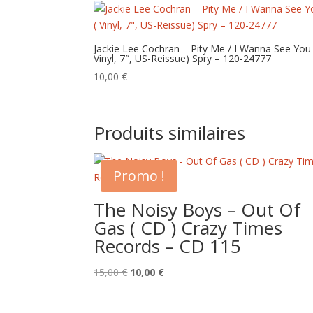
Jackie Lee Cochran – Pity Me / I Wanna See You 
Vinyl, 7″, US-Reissue) Spry – 120-24777
10,00
€
Produits similaires
Promo !
The Noisy Boys – Out Of
Gas ( CD ) Crazy Times
Records – CD 115
Le
Le
15,00
€
10,00
€
prix
prix
initial
actuel