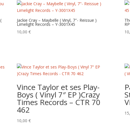
(
Jackie Cray – Maybelle ( Vinyl, 7″- Reissue )
Th
Limelight Records – Y-3001X45
RP
10,00
€
10
Vince Taylor et ses Play-
P
Boys ( Vinyl 7″ EP )Crazy
S
Times Records – CTR 70
V
462
15
10,00
€