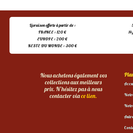
était :
est :
15,00 €.
10,00 €.
Livraison offerte à partir de :
FRANCE : 120 €
14
EUROPE : 200 €
RESTE DU MONDE : 300 €
Plan
Nous achetons également vos
collections aux meilleurs
Accu
prix. N’hésitez pas à nous
Notr
contacter via
ce lien.
Notr
Autr
Cont