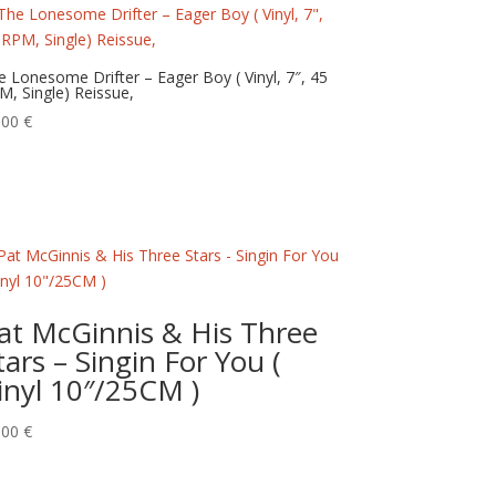
e Lonesome Drifter – Eager Boy ( Vinyl, 7″, 45
M, Single) Reissue,
,00
€
at McGinnis & His Three
tars – Singin For You (
inyl 10″/25CM )
,00
€