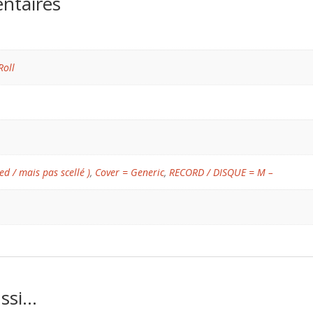
ntaires
Roll
ed / mais pas scellé )
,
Cover = Generic
,
RECORD / DISQUE = M –
ussi…