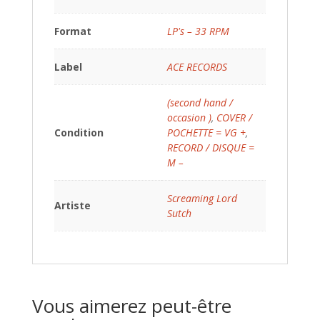
Format
LP's – 33 RPM
Label
ACE RECORDS
(second hand /
occasion )
,
COVER /
Condition
POCHETTE = VG +
,
RECORD / DISQUE =
M –
Screaming Lord
Artiste
Sutch
Vous aimerez peut-être