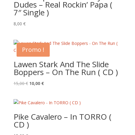
Dudes – Real Rockin’ Papa (
7″ Single )
8,00
€
Promo !
Lawen Stark And The Slide
Boppers – On The Run ( CD )
Le
Le
15,00
€
10,00
€
prix
prix
initial
actuel
était :
est :
15,00 €.
10,00 €.
Pike Cavalero – In TORRO (
CD )