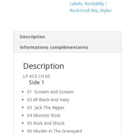
(
Labels
,
Rockabilly /
Vinyl
Rock'n'roll 50s
,
Styles
LP
)
Description
Informations complémentaires
Description
LP ACE CH 65
Side 1
01 Screem And Screem
02 All Black And Hairy
03 Jack The Ripper
04 Monster Rock
05 Rock And Shock
06 Murder In The Graveyard