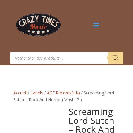
Recherche
de
produits
Accueil
/
Labels
/
ACE Records(UK)
/ Screaming Lord
Sutch – Rock And Horror ( Vinyl LP )
Screaming
Lord Sutch
– Rock And