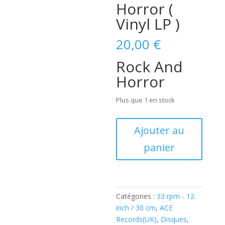
Horror (
Vinyl LP )
20,00
€
Rock And
Horror
Plus que 1 en stock
quantité
Ajouter au
de
panier
Screaming
Lord
Sutch
-
Rock
Catégories :
33 rpm - 12
And
inch / 30 cm
,
ACE
Horror
Records(UK)
,
Disques
,