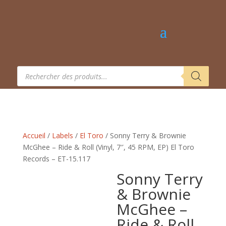
Recherche
de
produits
Accueil
/
Labels
/
El Toro
/ Sonny Terry & Brownie
McGhee – Ride & Roll (Vinyl, 7″, 45 RPM, EP) El Toro
Records – ET-15.117
Sonny Terry
& Brownie
McGhee –
Ride & Roll