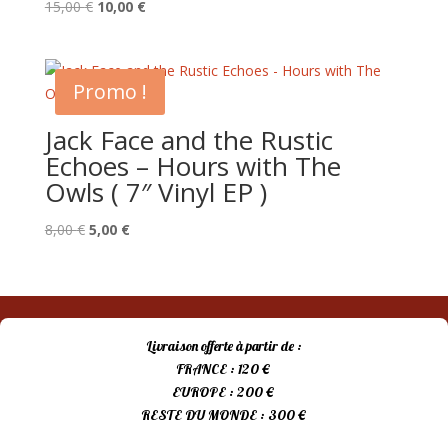
Le
Le
15,00
€
10,00
€
prix
prix
initial
actuel
était :
est :
Promo !
15,00 €.
10,00 €.
Jack Face and the Rustic
Echoes – Hours with The
Owls ( 7″ Vinyl EP )
Le
Le
8,00
€
5,00
€
prix
prix
initial
actuel
était :
est :
8,00 €.
5,00 €.
Livraison offerte à partir de :
FRANCE : 120 €
EUROPE : 200 €
RESTE DU MONDE : 300 €