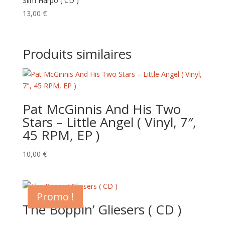
Slim Harpo ( CD )
13,00
€
Produits similaires
Pat McGinnis And His Two
Stars – Little Angel ( Vinyl, 7″,
45 RPM, EP )
10,00
€
Promo !
The Boppin’ Gliesers ( CD )