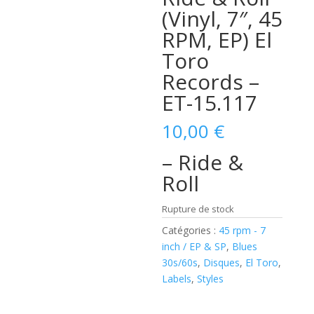
(Vinyl, 7″, 45
RPM, EP) El
Toro
Records –
ET-15.117
10,00
€
– Ride &
Roll
Rupture de stock
Catégories :
45 rpm - 7
inch / EP & SP
,
Blues
30s/60s
,
Disques
,
El Toro
,
Labels
,
Styles