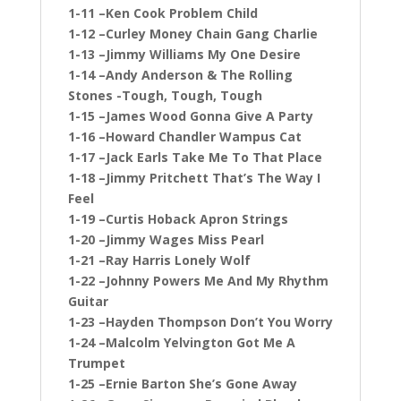
1-11 –Ken Cook Problem Child
1-12 –Curley Money Chain Gang Charlie
1-13 –Jimmy Williams My One Desire
1-14 –Andy Anderson & The Rolling
Stones -Tough, Tough, Tough
1-15 –James Wood Gonna Give A Party
1-16 –Howard Chandler Wampus Cat
1-17 –Jack Earls Take Me To That Place
1-18 –Jimmy Pritchett That’s The Way I
Feel
1-19 –Curtis Hoback Apron Strings
1-20 –Jimmy Wages Miss Pearl
1-21 –Ray Harris Lonely Wolf
1-22 –Johnny Powers Me And My Rhythm
Guitar
1-23 –Hayden Thompson Don’t You Worry
1-24 –Malcolm Yelvington Got Me A
Trumpet
1-25 –Ernie Barton She’s Gone Away