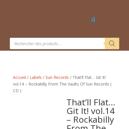
Recherche
de
produits
Accueil
/
Labels
/
Sun Records
/ That’ll Flat… Git It!
vol.14 – Rockabilly From The Vaults Of Sun Records (
CD )
That’ll Flat…
Git It! vol.14
– Rockabilly
From The