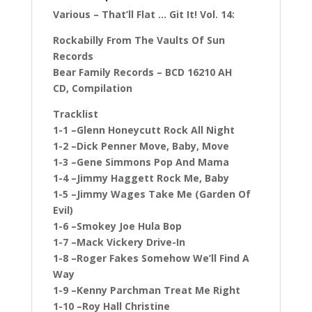
Various ‎– That’ll Flat … Git It! Vol. 14:
Rockabilly From The Vaults Of Sun
Records
Bear Family Records ‎– BCD 16210 AH
CD, Compilation
Tracklist
1-1 –Glenn Honeycutt Rock All Night
1-2 –Dick Penner Move, Baby, Move
1-3 –Gene Simmons Pop And Mama
1-4 –Jimmy Haggett Rock Me, Baby
1-5 –Jimmy Wages Take Me (Garden Of
Evil)
1-6 –Smokey Joe Hula Bop
1-7 –Mack Vickery Drive-In
1-8 –Roger Fakes Somehow We’ll Find A
Way
1-9 –Kenny Parchman Treat Me Right
1-10 –Roy Hall Christine