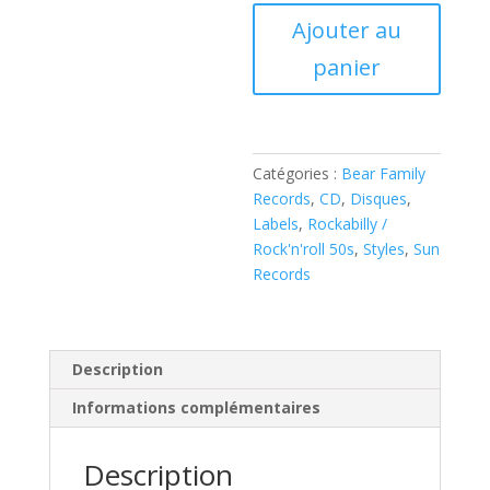
quantité
Ajouter au
de
panier
That'll
Flat...
Git
It!
vol.14
Catégories :
Bear Family
-
Records
,
CD
,
Disques
,
Rockabilly
Labels
,
Rockabilly /
From
Rock'n'roll 50s
,
Styles
,
Sun
The
Records
Vaults
Of
Sun
Records
Description
(
Informations complémentaires
CD
)
Description