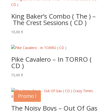
King Baker’s Combo ( The ) –
The Crest Sessions ( CD )
10,00
€
Pike Cavalero – In TORRO (
CD )
15,00
€
Promo !
The Noisy Boys – Out Of Gas