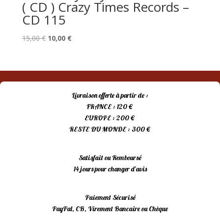
( CD ) Crazy Times Records –
CD 115
Le
Le
15,00
€
10,00
€
prix
prix
initial
actuel
était :
est :
15,00 €.
10,00 €.
Livraison offerte à partir de :
FRANCE : 120 €
EUROPE : 200 €
RESTE DU MONDE : 300 €
Satisfait ou Remboursé
14 jours pour changer d’avis
Paiement Sécurisé
PayPal, CB, Virement Bancaire ou Chèque