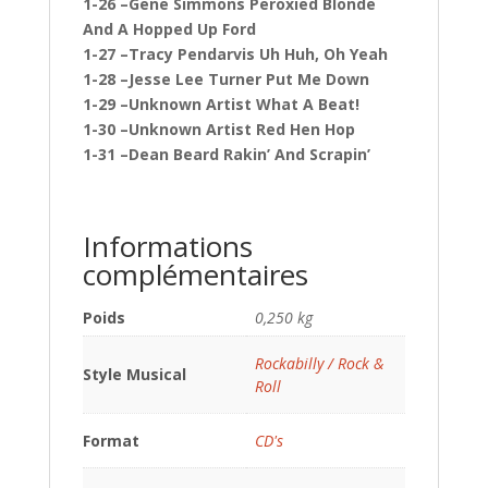
1-26 –Gene Simmons Peroxied Blonde
And A Hopped Up Ford
1-27 –Tracy Pendarvis Uh Huh, Oh Yeah
1-28 –Jesse Lee Turner Put Me Down
1-29 –Unknown Artist What A Beat!
1-30 –Unknown Artist Red Hen Hop
1-31 –Dean Beard Rakin’ And Scrapin’
Informations
complémentaires
Poids
0,250 kg
Rockabilly / Rock &
Style Musical
Roll
Format
CD's