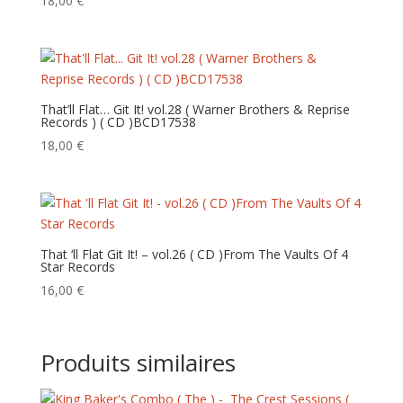
18,00
€
That’ll Flat… Git It! vol.28 ( Warner Brothers & Reprise
Records ) ( CD ) BCD17538
18,00
€
That ‘ll Flat Git It! – vol.26 ( CD ) From The Vaults Of 4
Star Records
16,00
€
Produits similaires