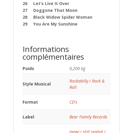
26 Let’s Live It Over
27 Doggone That Moon
28 Black Widow Spider Woman
29 You Are My Sunshine
Informations
complémentaires
Poids
0,200 kg
Rockabilly / Rock &
Style Musical
Roll
Format
CD's
Label
Bear Family Records
(new) ( still sealed /