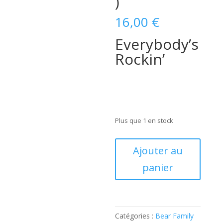
)
16,00
€
Everybody’s
Rockin’
Plus que 1 en stock
quantité
Ajouter au
de
panier
Werly
Fairburn
-
Everybody's
Rockin'
Catégories :
Bear Family