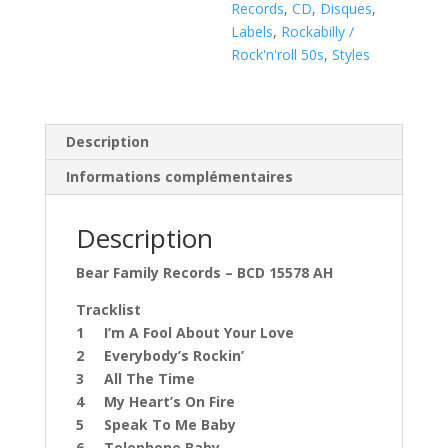
(
Records
,
CD
,
Disques
,
CD
Labels
,
Rockabilly /
)
Rock'n'roll 50s
,
Styles
Description
Informations complémentaires
Description
Bear Family Records ‎– BCD 15578 AH
Tracklist
1 I’m A Fool About Your Love
2 Everybody’s Rockin’
3 All The Time
4 My Heart’s On Fire
5 Speak To Me Baby
6 Telephone Baby