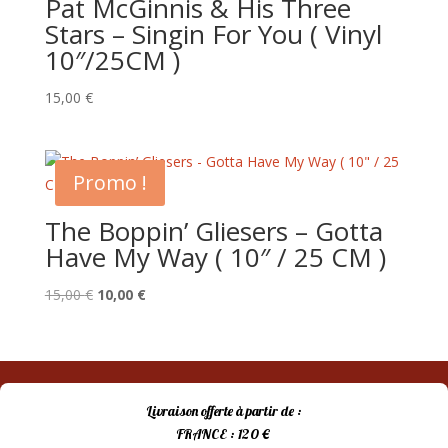
Pat McGinnis & His Three
Stars – Singin For You ( Vinyl
10″/25CM )
15,00
€
Promo !
The Boppin’ Gliesers – Gotta
Have My Way ( 10″ / 25 CM )
Le
Le
15,00
€
10,00
€
prix
prix
initial
actuel
était :
est :
15,00 €.
10,00 €.
Livraison offerte à partir de :
FRANCE : 120 €