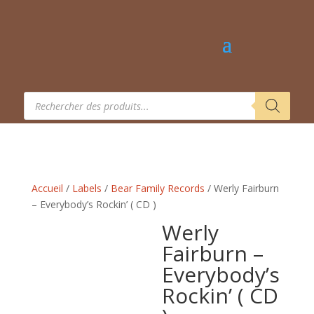
Recherche
de
produits
Accueil
/
Labels
/
Bear Family Records
/ Werly Fairburn
– Everybody’s Rockin’ ( CD )
Werly
Fairburn –
Everybody’s
Rockin’ ( CD