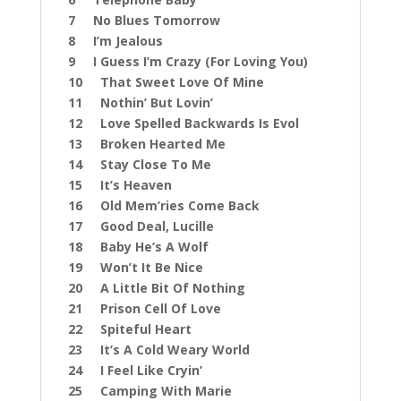
7 No Blues Tomorrow
8 I’m Jealous
9 I Guess I’m Crazy (For Loving You)
10 That Sweet Love Of Mine
11 Nothin’ But Lovin’
12 Love Spelled Backwards Is Evol
13 Broken Hearted Me
14 Stay Close To Me
15 It’s Heaven
16 Old Mem’ries Come Back
17 Good Deal, Lucille
18 Baby He’s A Wolf
19 Won’t It Be Nice
20 A Little Bit Of Nothing
21 Prison Cell Of Love
22 Spiteful Heart
23 It’s A Cold Weary World
24 I Feel Like Cryin’
25 Camping With Marie