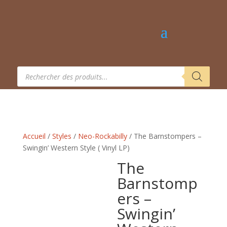
Recherche
de
produits
Accueil
/
Styles
/
Neo-Rockabilly
/ The Barnstompers –
Swingin’ Western Style ( Vinyl LP)
The
Barnstomp
ers –
Swingin’