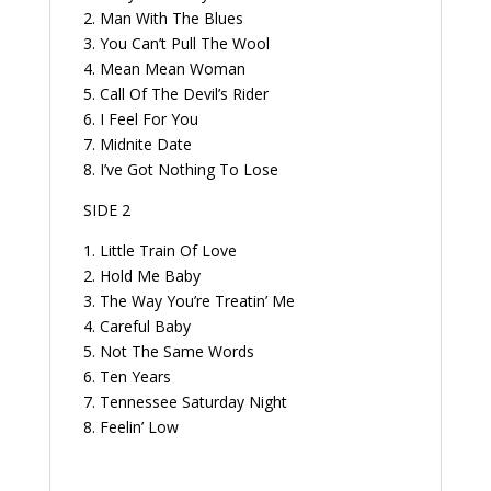
2. Man With The Blues
3. You Can’t Pull The Wool
4. Mean Mean Woman
5. Call Of The Devil’s Rider
6. I Feel For You
7. Midnite Date
8. I’ve Got Nothing To Lose
SIDE 2
1. Little Train Of Love
2. Hold Me Baby
3. The Way You’re Treatin’ Me
4. Careful Baby
5. Not The Same Words
6. Ten Years
7. Tennessee Saturday Night
8. Feelin’ Low