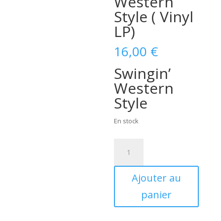
Western
Style ( Vinyl
LP)
16,00
€
Swingin’
Western
Style
En stock
quantité
de
The
Ajouter au
Barnstompers
-
panier
Swingin'
Western