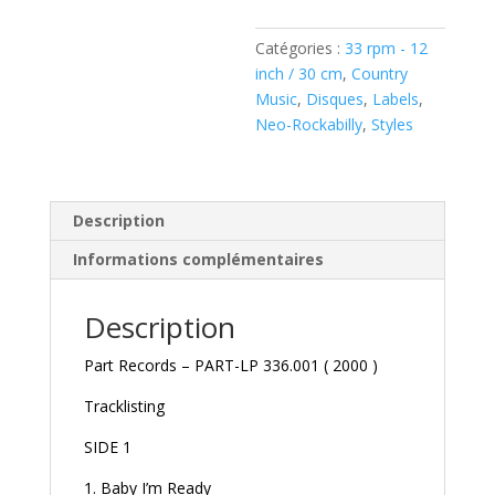
Style
(
Catégories :
33 rpm - 12
Vinyl
inch / 30 cm
,
Country
LP)
Music
,
Disques
,
Labels
,
Neo-Rockabilly
,
Styles
Description
Informations complémentaires
Description
Part Records – PART-LP 336.001 ( 2000 )
Tracklisting
SIDE 1
1. Baby I’m Ready