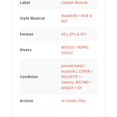
Label
Cannon Records
Rockabilly / Rock &
Style Musical
Roll
Format
45's, EP's & SP's
REISSUE / REPRO
,
Divers
SINGLE
(second hand /
occasion )
,
COVER /
Condition
POCHETTE =
Generic
,
RECORD /
DISQUE = EX
Artiste
Hi-Tombs (The)