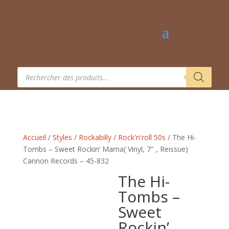
Recherche
de
produits
Accueil
/
Styles
/
Rockabilly / Rock'n'roll 50s
/ The Hi-
Tombs – Sweet Rockin’ Mama( Vinyl, 7″ , Reissue)
Cannon Records – 45-832
The Hi-
Tombs –
Sweet
Rockin’