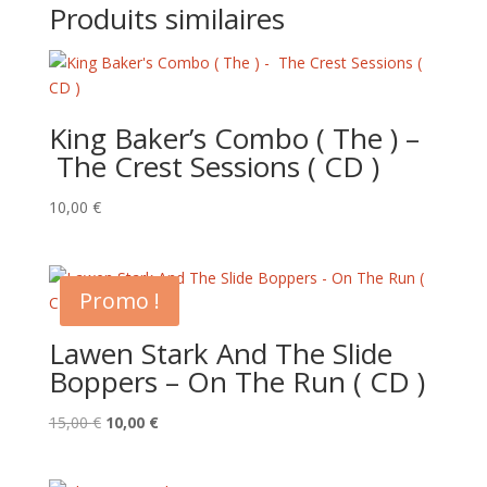
Produits similaires
King Baker’s Combo ( The ) –
The Crest Sessions ( CD )
10,00
€
Promo !
Lawen Stark And The Slide
Boppers – On The Run ( CD )
Le
Le
15,00
€
10,00
€
prix
prix
initial
actuel