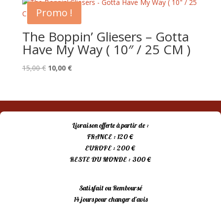
était :
est :
Promo !
15,00 €.
10,00 €.
The Boppin’ Gliesers – Gotta
Have My Way ( 10″ / 25 CM )
Le
Le
15,00
€
10,00
€
prix
prix
initial
actuel
était :
est :
15,00 €.
10,00 €.
Livraison offerte à partir de :
FRANCE : 120 €
EUROPE : 200 €
RESTE DU MONDE : 300 €
Satisfait ou Remboursé
14 jours pour changer d’avis