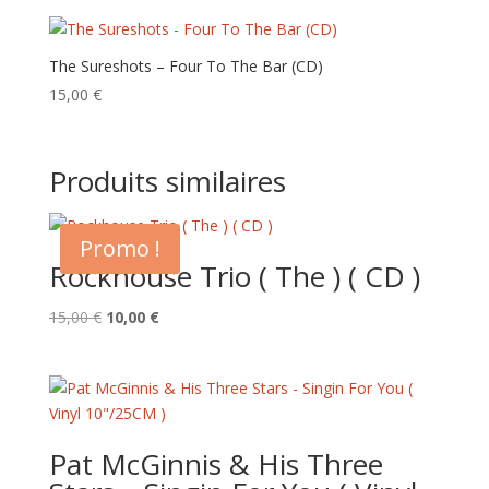
The Sureshots – Four To The Bar (CD)
15,00
€
Produits similaires
Promo !
Rockhouse Trio ( The ) ( CD )
Le
Le
15,00
€
10,00
€
prix
prix
initial
actuel
était :
est :
15,00 €.
10,00 €.
Pat McGinnis & His Three