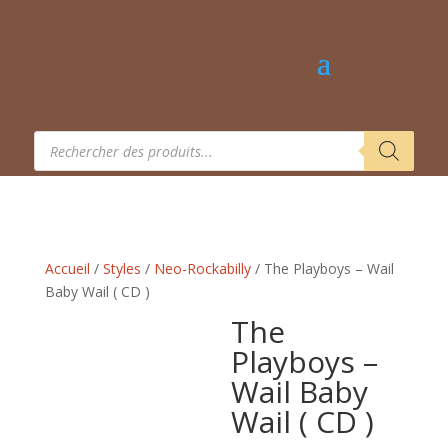
Recherche
de
produits
Accueil
/
Styles
/
Neo-Rockabilly
/ The Playboys – Wail
Baby Wail ( CD )
The
Playboys –
Wail Baby
Wail ( CD )