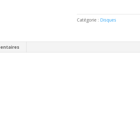
WINE
A
Catégorie :
Disques
BILLY
ROLLERS
(CD)
entaires