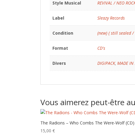
Style Musical
REVIVAL / NEO ROC
Label
Sleazy Records
Condition
(new) ( still sealed /
Format
CD's
Divers
DIGIPACK
,
MADE IN 
Vous aimerez peut-être a
The Radions – Who Combs The Were-Wolf (CD)
15,00
€