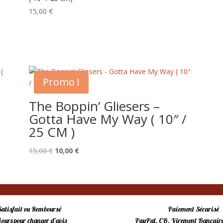
15,00
€
Promo !
o
The Boppin’ Gliesers –
Gotta Have My Way ( 10″ /
25 CM )
Le
Le
15,00
€
10,00
€
prix
prix
initial
actuel
était :
est :
15,00 €.
10,00 €.
Satisfait ou Remboursé
Paiement Sécurisé
 jours pour changer d’avis
PayPal, CB, Virement Bancaire