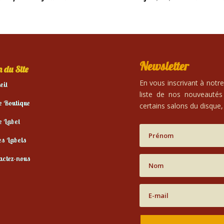
Newsletter
 du Site
En vous inscrivant à notr
eil
liste de nos nouveautés
e Boutique
certains salons du disque, 
e Label
es Labels
actez-nous