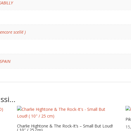
KABILLY
 encore scellé )
SPAIN
ussi…
Pi
Charlie Hightone & The Rock-It’s – Small But Loud!
15
( 10″ / 25 cm)