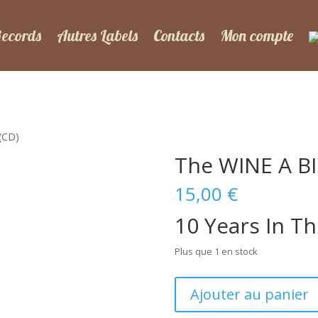
Records
Autres Labels
Contacts
Mon compte
(CD)
The WINE A BI
15,00
€
10 Years In Th
Plus que 1 en stock
quantité
Ajouter au panier
de
The