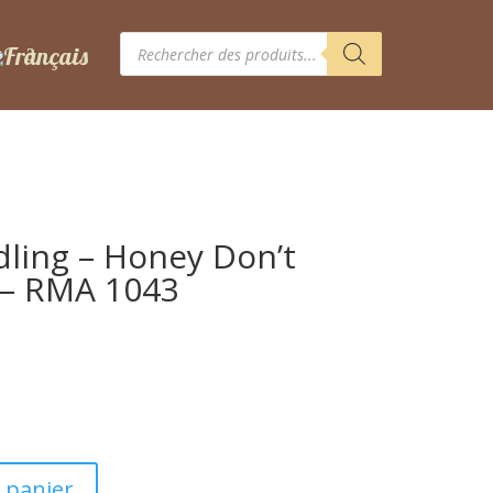
Recherche
de
produits
ling – Honey Don’t
M – RMA 1043
 panier