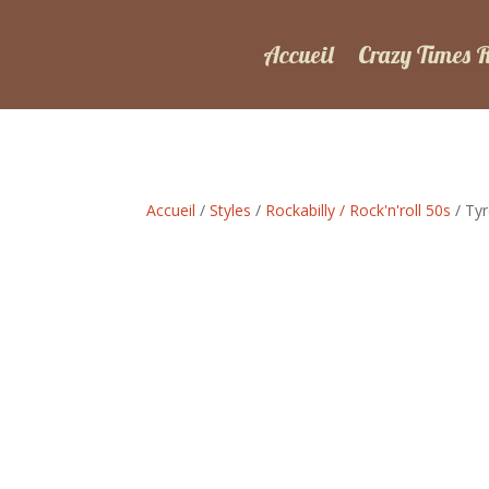
Accueil
Crazy Times 
Accueil
/
Styles
/
Rockabilly / Rock'n'roll 50s
/ Tyr