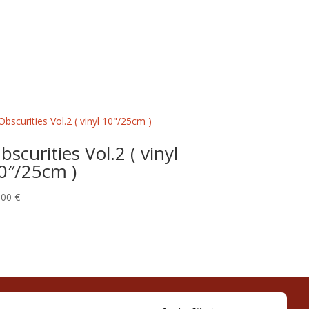
bscurities Vol.2 ( vinyl
0″/25cm )
,00
€