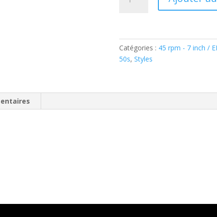
de
Tyrone
Schmidling
–
Honey
Catégories :
45 rpm - 7 inch / 
Don't
50s
,
Styles
(Vinyl,
7"
)
entaires
RM
–
RMA
1043