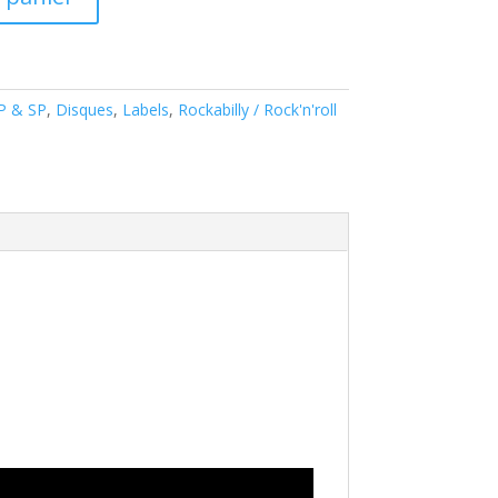
EP & SP
,
Disques
,
Labels
,
Rockabilly / Rock'n'roll