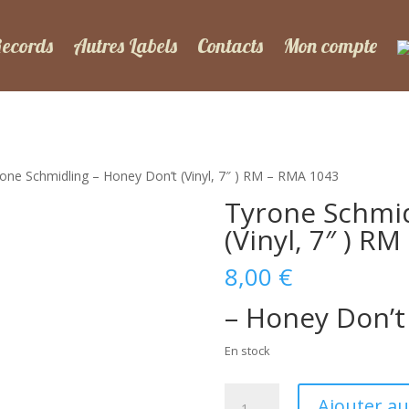
Records
Autres Labels
Contacts
Mon compte
one Schmidling – Honey Don’t (Vinyl, 7″ ) RM – RMA 1043
Tyrone Schmid
(Vinyl, 7″ ) R
8,00
€
– Honey Don’t
En stock
quantité
Ajouter au