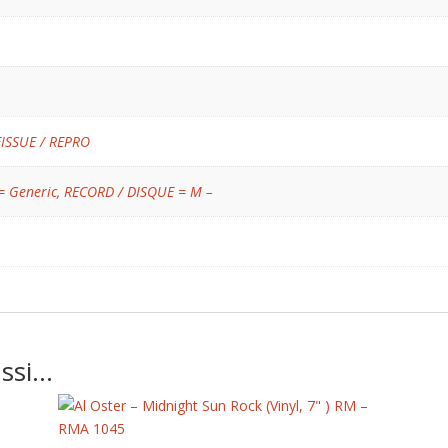
EISSUE / REPRO
= Generic
,
RECORD / DISQUE = M –
ussi…