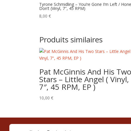
Tyrone Schmidling – You’re Gone I’m Left / Hon
Don’t (Vinyl, 7″, 45 RPM)
8,00
€
Produits similaires
Pat McGinnis And His Tw
Stars – Little Angel ( Vinyl,
7″, 45 RPM, EP )
10,00
€