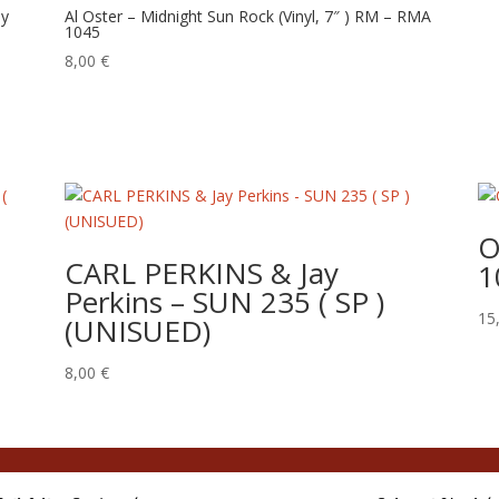
ey
Al Oster – Midnight Sun Rock (Vinyl, 7″ ) RM – RMA
1045
8,00
€
O
o
CARL PERKINS & Jay
1
Perkins – SUN 235 ( SP )
15
(UNISUED)
8,00
€