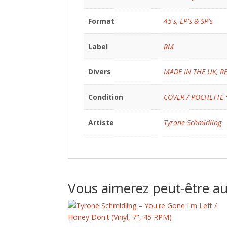
Format
45's, EP's & SP's
Label
RM
Divers
MADE IN THE UK
,
R
Condition
COVER / POCHETTE 
Artiste
Tyrone Schmidling
Vous aimerez peut-être a