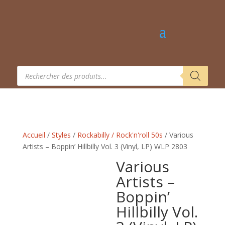
Recherche
de
produits
Accueil
/
Styles
/
Rockabilly / Rock'n'roll 50s
/ Various
Artists – Boppin’ Hillbilly Vol. 3 (Vinyl, LP) WLP 2803
Various
Artists –
Boppin’
Hillbilly Vol.