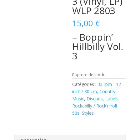
3 (Vinyl, LP)
WLP 2803
15,00
€
– Boppin’
Hillbilly Vol.
3
Rupture de stock
Catégories :
33 rpm - 12
inch / 30 cm
,
Country
Music
,
Disques
,
Labels
,
Rockabilly / Rock'n'roll
50s
,
Styles