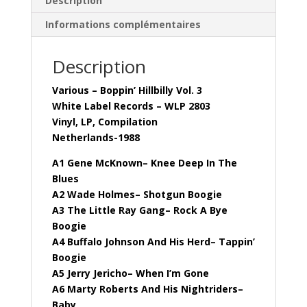
Description
Informations complémentaires
Description
Various – Boppin’ Hillbilly Vol. 3
White Label Records – WLP 2803
Vinyl, LP, Compilation
Netherlands-1988
A1 Gene McKnown– Knee Deep In The
Blues
A2 Wade Holmes– Shotgun Boogie
A3 The Little Ray Gang– Rock A Bye
Boogie
A4 Buffalo Johnson And His Herd– Tappin’
Boogie
A5 Jerry Jericho– When I’m Gone
A6 Marty Roberts And His Nightriders–
Baby