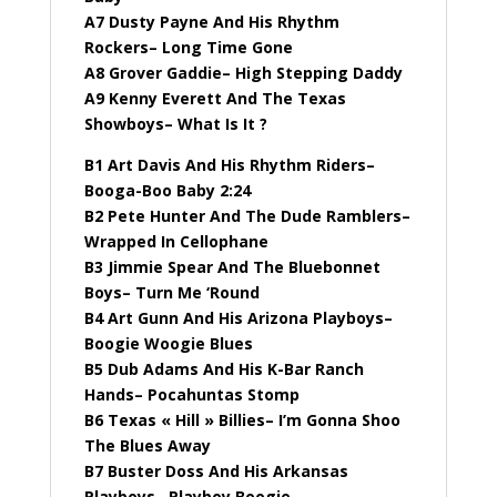
A7 Dusty Payne And His Rhythm
Rockers– Long Time Gone
A8 Grover Gaddie– High Stepping Daddy
A9 Kenny Everett And The Texas
Showboys– What Is It ?
B1 Art Davis And His Rhythm Riders–
Booga-Boo Baby 2:24
B2 Pete Hunter And The Dude Ramblers–
Wrapped In Cellophane
B3 Jimmie Spear And The Bluebonnet
Boys– Turn Me ‘Round
B4 Art Gunn And His Arizona Playboys–
Boogie Woogie Blues
B5 Dub Adams And His K-Bar Ranch
Hands– Pocahuntas Stomp
B6 Texas « Hill » Billies– I’m Gonna Shoo
The Blues Away
B7 Buster Doss And His Arkansas
Playboys– Playboy Boogie