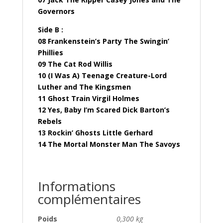
Governors
Side B :
08 Frankenstein’s Party The Swingin’
Phillies
09 The Cat Rod Willis
10 (I Was A) Teenage Creature-Lord
Luther and The Kingsmen
11 Ghost Train Virgil Holmes
12 Yes, Baby I’m Scared Dick Barton’s
Rebels
13 Rockin’ Ghosts Little Gerhard
14 The Mortal Monster Man The Savoys
Informations
complémentaires
Poids
0,300 kg