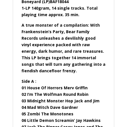
Boneyard (LP)BAF18044
1-LP 140gram, 14 single tracks. Total
playing time approx. 35 min.
A true monster of a compilation: With
Frankenstein’s Party, Bear Family
Records unleashes a devilishly good
vinyl experience packed with raw
energy, dark humor, and rare treasures.
This LP brings together 14 immortal
songs that will turn any gathering into a
fiendish dancefloor frenzy.
Side A :
01 House Of Horrors Merv Griffin
02 I’m The Wolfman Round Robin
03 Midnight Monster Hop Jack and Jim
04 Mad Witch Dave Gardner
05 Zombi The Monotones
06 Little Demon Screamin’ Jay Hawkins
07 Jack The Ripper Casey Jones and The