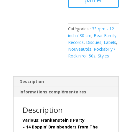
panier
Frankenstein's
Party
(
Vinyl,
Catégories :
33 rpm - 12
LP
inch / 30 cm
,
Bear Family
)
Records
,
Disques
,
Labels
,
BAF18044
Nouveautés
,
Rockabilly /
Rock'n'roll 50s
,
Styles
Description
Informations complémentaires
Description
Various: Frankenstein’s Party
– 14 Boppin’ Brainbenders From The