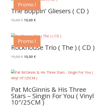
Promo !
The Boppin’ Gliesers ( CD )
Le
Le
15,00
€
10,00
€
prix
prix
initial
actuel
était :
est :
Promo !
15,00 €.
10,00 €.
Rockhouse Trio ( The ) ( CD )
Le
Le
15,00
€
10,00
€
prix
prix
initial
actuel
était :
est :
15,00 €.
10,00 €.
Pat McGinnis & His Three
Stars – Singin For You ( Vinyl
10″/25CM )