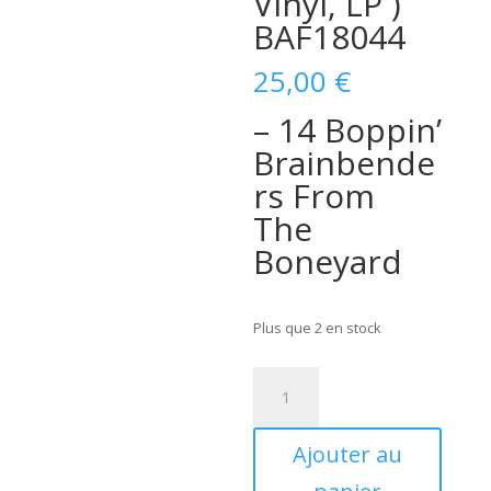
Vinyl, LP )
BAF18044
25,00
€
– 14 Boppin’
Brainbende
rs From
The
Boneyard
Plus que 2 en stock
quantité
de
Various
Ajouter au
Artists
: