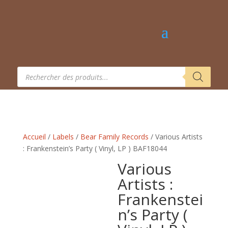
Recherche
de
produits
Accueil
/
Labels
/
Bear Family Records
/ Various Artists
: Frankenstein’s Party ( Vinyl, LP ) BAF18044
Various
Artists :
Frankenstei
n’s Party (